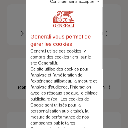
Continuer sans accepter
Besoin d'une assistance
(En cas d'accident, bris de glace, un conseil..)
Generali vous permet de
gérer les cookies
Generali utilise des cookies, y
compris des cookies tiers, sur le
site Generali.fr.
Ce site utilise des cookies pour
l’analyse et l'amélioration de
Demande d'information
l’expérience utilisateur, la mesure et
(concernant une actualité, une réglementation...)
l’analyse d’audience, l’interaction
avec les réseaux sociaux, le ciblage
publicitaire (ex :
Les cookies de
Google sont utilisés pour la
personnalisation publicitaire
), la
mesure de performance de nos
campagnes publicitaires.