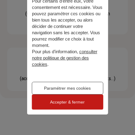
Pour certains d’entre eux, votre
Contacter un agent
consentement est nécessaire. Vous
(Obtenir un devis, une information, faire un
pouvez paramétrer ces cookies ou
bien tous les accepter, ou alors
bilan...)
décider de continuer votre
navigation sans les accepter. Vous
pourrez modifier ce choix à tout
moment.
Pour plus d’information,
consulter
notre politique de gestion des
cookies
.
Effectuer une démarche
(accéder à l'espace client, gérer mes contrats..)
Paramétrer mes cookies
Accepter & fermer