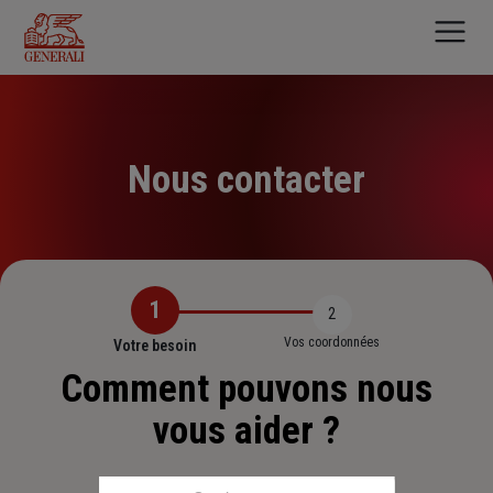
Aller
au
contenu
principal
Nous contacter
1
2
Vos coordonnées
Votre besoin
Comment pouvons nous
vous aider ?