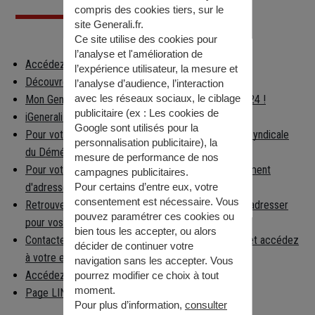
compris des cookies tiers, sur le
site Generali.fr.
Ce site utilise des cookies pour
l’analyse et l'amélioration de
Accédez à votre espace client
l’expérience utilisateur, la mesure et
Découvrez les applications Generali
l’analyse d’audience, l’interaction
avec les réseaux sociaux, le ciblage
Mon Generali : en relation avec votre assureur 24h/24 !
publicitaire (ex :
Les cookies de
iGenerali : votre épargne dans votre poche !
Google sont utilisés pour la
Pour votre déménagement, consultez la Chambre Syndicale
personnalisation publicitaire
), la
du Déménagement
mesure de performance de nos
Pour votre déménagement, déclarez votre changement
campagnes publicitaires.
d'adresse
Pour certains d’entre eux, votre
consentement est nécessaire. Vous
Retrouvez facilement la préfecture à laquelle vous adresser
pouvez paramétrer ces cookies ou
pour vos démarches
bien tous les accepter, ou alors
Contactez la caisse nationale d'Assurance Maladie et accédez
décider de continuer votre
à votre espace per…
navigation sans les accepter. Vous
Accédez aux informations règlementaires
pourrez modifier ce choix à tout
moment.
Page LINKEDIN
Pour plus d’information,
consulter