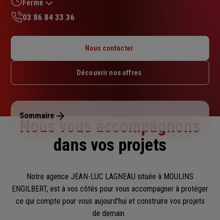
sur
Fermé
5
03 86 84 33 36
étoiles
Lundi : Fermé
Mardi : 08h – 12h15
Nous contacter
Mercredi : 08h – 12h15
Jeudi : 08h – 12h15
Découvrir nos offres
Vendredi : 08h – 12h15
Samedi : 08h – 12h15
Dimanche : Fermé
Sommaire
Nous vous accompagnons
dans vos projets
Notre agence JEAN-LUC LAGNEAU située à MOULINS
ENGILBERT, est à vos côtés pour vous accompagner
à protéger
ce qui compte pour vous aujourd’hui et construire vos projets
de demain.