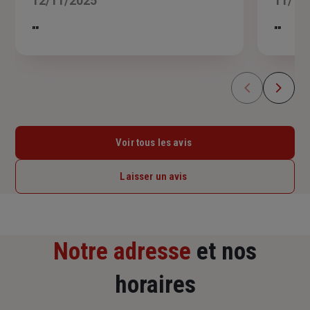
12/11/2025
11/11
sur
5
""
""
étoiles
Voir tous les avis
Laisser un avis
Notre adresse
et nos
horaires