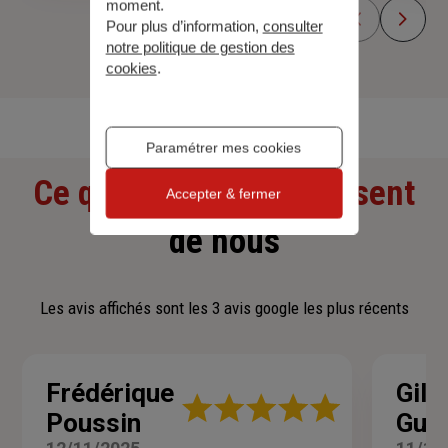
moment.
Pour plus d’information,
consulter
notre politique de gestion des
cookies
.
Découvrir toutes nos offres
Paramétrer mes cookies
Ce que nos clients pensent
Accepter & fermer
de nous
Les avis affichés sont les 3 avis google les plus récents
Frédérique
Gill
Note
Poussin
Guy
:
5