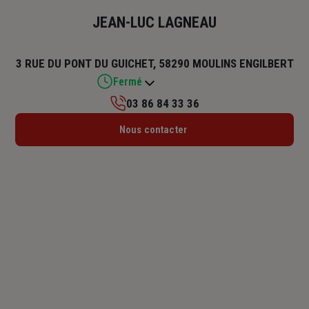
JEAN-LUC LAGNEAU
3 RUE DU PONT DU GUICHET, 58290 MOULINS ENGILBERT
Fermé
03 86 84 33 36
Lundi : Fermé
Nous contacter
Mardi : 08h – 12h15
Mercredi : 08h – 12h15
Jeudi : 08h – 12h15
Vendredi : 08h – 12h15
Samedi : 08h – 12h15
Dimanche : Fermé