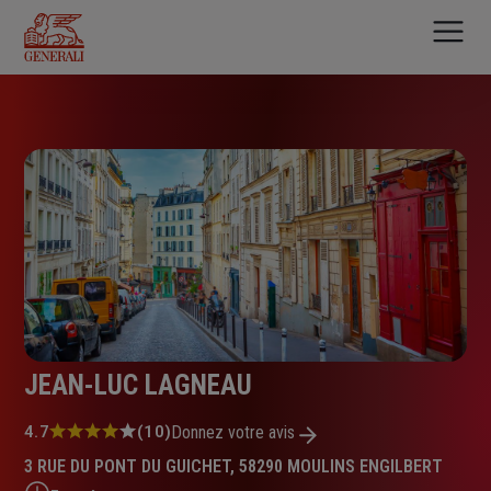
Aller
au
contenu
principal
JEAN-LUC LAGNEAU
Note
4.7
(10)
Donnez votre avis
:
3 RUE DU PONT DU GUICHET, 58290 MOULINS ENGILBERT
4.7