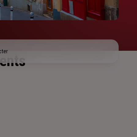
cter
ents