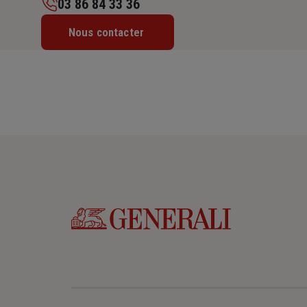
03 86 84 33 36
Lundi : Fermé
Nous contacter
Mardi : 08h – 12h15
Mercredi : 08h – 12h15
Jeudi : 08h – 12h15
Vendredi : 08h – 12h15
Samedi : 08h – 12h15
Dimanche : Fermé