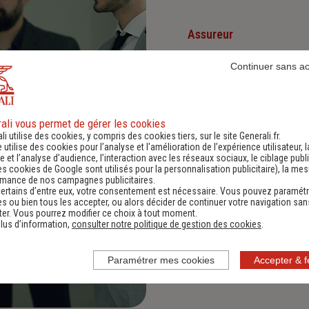
Assureur
Continuer sans a
Nous proposons à nos client
et environnementaux.
Investisseur responsabl
ali vous permet de gérer les cookies
li utilise des cookies, y compris des cookies tiers, sur le site Generali.fr.
e utilise des cookies pour l’analyse et l'amélioration de l’expérience utilisateur, l
Nous sommes convaincus qu'i
 et l’analyse d’audience, l’interaction avec les réseaux sociaux, le ciblage publi
positives : cette vision es
Diversité, Equité, Inclus
es cookies de Google sont utilisés pour la personnalisation publicitaire
), la me
rmance de nos campagnes publicitaires.
ertains d’entre eux, votre consentement est nécessaire. Vous pouvez paramétr
s ou bien tous les accepter, ou alors décider de continuer votre navigation san
Nous faisons de la diversité,
er. Vous pourrez modifier ce choix à tout moment.
lus d’information,
consulter notre politique de gestion des cookies
.
Paramétrer mes cookies
Accepter & 