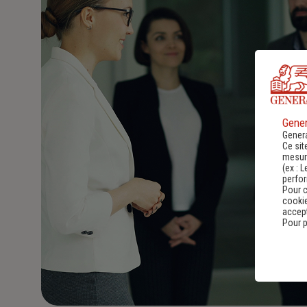
Gener
Genera
Ce sit
mesure
(ex :
L
perfo
Pour c
cookie
accept
Pour p