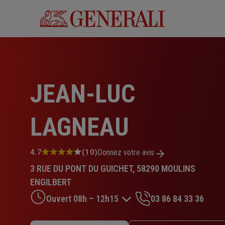
Aller
au
contenu
principal
JEAN-LUC
LAGNEAU
Note
4.7
(10)
Donnez votre avis
:
3 RUE DU PONT DU GUICHET, 58290 MOULINS
4.7
sur
ENGILBERT
5
Ouvert 08h – 12h15
03 86 84 33 36
étoiles