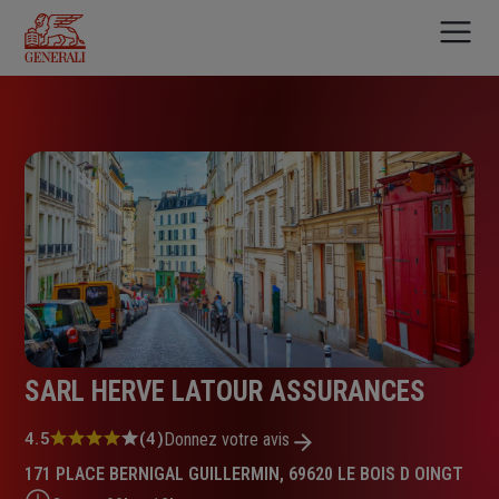
Aller
au
contenu
principal
SARL HERVE LATOUR ASSURANCES
Note
4.5
(4)
Donnez votre avis
:
171 PLACE BERNIGAL GUILLERMIN, 69620 LE BOIS D OINGT
4.5