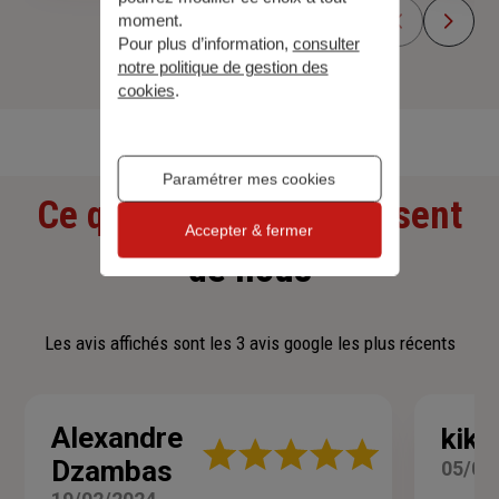
moment.
Pour plus d’information,
consulter
notre politique de gestion des
cookies
.
Découvrir toutes nos offres
Paramétrer mes cookies
Ce que nos clients pensent
Accepter & fermer
de nous
Les avis affichés sont les 3 avis google les plus récents
Alexandre
kiki 
Note
Dzambas
05/05
:
5