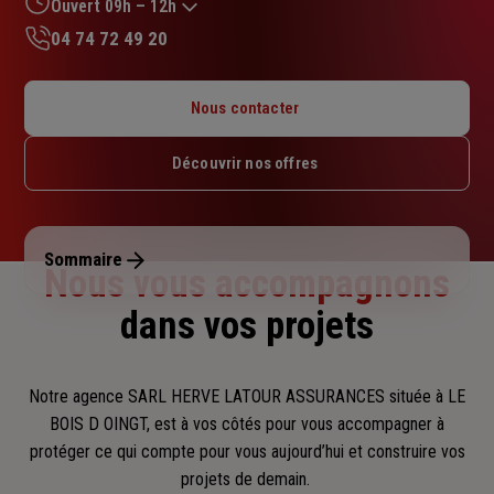
sur
Ouvert 09h – 12h
5
04 74 72 49 20
étoiles
Lundi : 09h – 12h
Mardi : 09h – 12h
Nous contacter
Mercredi : 09h – 12h
Jeudi : 09h – 12h
Découvrir nos offres
Vendredi : 09h – 12h
Samedi : Fermé
Dimanche : Fermé
Sommaire
Nous vous accompagnons
dans vos projets
Notre agence SARL HERVE LATOUR ASSURANCES située à LE
BOIS D OINGT, est à vos côtés pour vous accompagner
à
protéger ce qui compte pour vous aujourd’hui et construire vos
projets de demain.