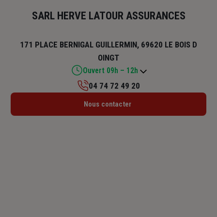
SARL HERVE LATOUR ASSURANCES
171 PLACE BERNIGAL GUILLERMIN, 69620 LE BOIS D
OINGT
Ouvert 09h – 12h
04 74 72 49 20
Lundi : 09h – 12h
Nous contacter
Mardi : 09h – 12h
Mercredi : 09h – 12h
Jeudi : 09h – 12h
Vendredi : 09h – 12h
Samedi : Fermé
Dimanche : Fermé