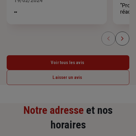
19/02/2024
sur
"Profe
5
réactif
""
étoiles
Voir tous les avis
Laisser un avis
Notre adresse
et nos
horaires