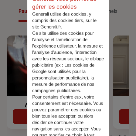
gérer les cookies
Pour les particuliers
Pour les professionnels
Generali utilise des cookies, y
compris des cookies tiers, sur le
site Generali.fr.
Ce site utilise des cookies pour
l’analyse et l'amélioration de
l’expérience utilisateur, la mesure et
l’analyse d’audience, l’interaction
avec les réseaux sociaux, le ciblage
publicitaire (ex :
Les cookies de
Google sont utilisés pour la
personnalisation publicitaire
), la
mesure de performance de nos
campagnes publicitaires.
Pour certains d’entre eux, votre
consentement est nécessaire. Vous
Assurance de prêt immobilier
pouvez paramétrer ces cookies ou
bien tous les accepter, ou alors
Découvrir
décider de continuer votre
navigation sans les accepter. Vous
pourrez modifier ce choix à tout