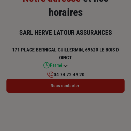
horaires
SARL HERVE LATOUR ASSURANCES
171 PLACE BERNIGAL GUILLERMIN, 69620 LE BOIS D
OINGT
Fermé
04 74 72 49 20
Lundi : 09h – 12h
Nous contacter
Mardi : 09h – 12h
Mercredi : 09h – 12h
Jeudi : 09h – 12h
Vendredi : 09h – 12h
Samedi : Fermé
Dimanche : Fermé