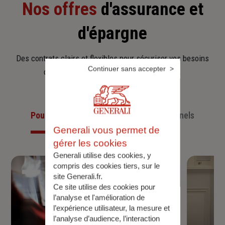
Nos offres
d'assurance et
d'épargne
Des contrats clairs et flexibles pour sécuriser vos besoins
Continuer sans accepter
d’aujourd’hui et anticiper ceux de demain.
Pour les particuliers
Pour les professionnels
Generali vous permet de
gérer les cookies
Generali utilise des cookies, y
compris des cookies tiers, sur le
site Generali.fr.
Ce site utilise des cookies pour
l’analyse et l'amélioration de
l’expérience utilisateur, la mesure et
l’analyse d’audience, l’interaction