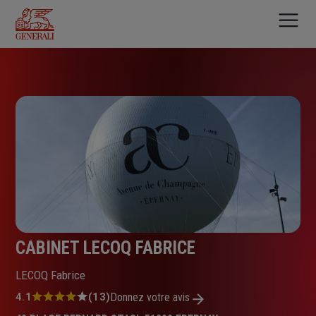
Aller
au
contenu
principal
CABINET LECOQ FABRICE
LECOQ Fabrice
Note
4.1
(13)
Donnez votre avis
: