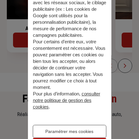
avec les réseaux sociaux, le ciblage
publicitaire (ex :
Les cookies de
Google sont utilisés pour la
personnalisation publicitaire
), la
Assurance de prêt immobilier
mesure de performance de nos
campagnes publicitaires.
Découvrir
Pour certains d’entre eux, votre
consentement est nécessaire. Vous
pouvez paramétrer ces cookies ou
bien tous les accepter, ou alors
décider de continuer votre
navigation sans les accepter. Vous
pourrez modifier ce choix à tout
moment.
Pour plus d’information,
consulter
Faites
une simulation
notre politique de gestion des
cookies
.
Réalisez une simulation tarifaire d'assurance, auto,
habitation, prêt immobilier.
Paramétrer mes cookies