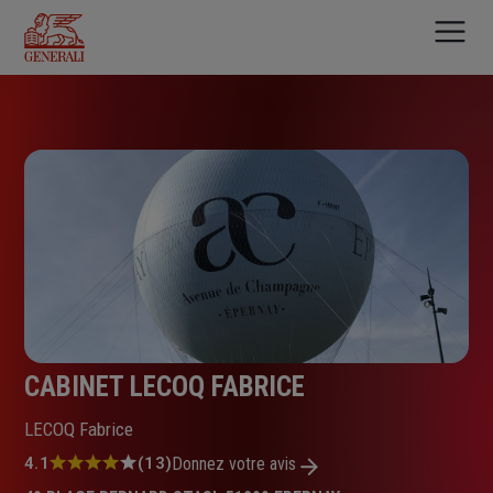
Aller
au
contenu
principal
CABINET LECOQ FABRICE
LECOQ Fabrice
Note
4.1
(13)
Donnez votre avis
: