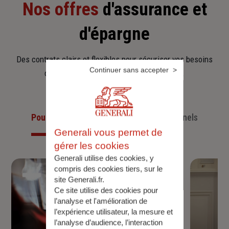
Nos offres
d'assurance et
d'épargne
Des contrats clairs et flexibles pour sécuriser vos besoins
Continuer sans accepter
d’aujourd’hui et anticiper ceux de demain.
Pour les particuliers
Pour les professionnels
Generali vous permet de
gérer les cookies
Generali utilise des cookies, y
compris des cookies tiers, sur le
site Generali.fr.
Ce site utilise des cookies pour
l’analyse et l'amélioration de
l’expérience utilisateur, la mesure et
l’analyse d’audience, l’interaction