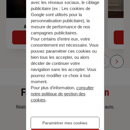
avec les réseaux sociaux, le ciblage
publicitaire (ex :
Les cookies de
Google sont utilisés pour la
personnalisation publicitaire
), la
Assurance de prêt immobilier
mesure de performance de nos
campagnes publicitaires.
Découvrir
Pour certains d’entre eux, votre
consentement est nécessaire. Vous
pouvez paramétrer ces cookies ou
bien tous les accepter, ou alors
décider de continuer votre
navigation sans les accepter. Vous
pourrez modifier ce choix à tout
moment.
Pour plus d’information,
consulter
Faites
une simulation
notre politique de gestion des
cookies
.
Réalisez une simulation tarifaire d'assurance, auto,
habitation, prêt immobilier.
Paramétrer mes cookies