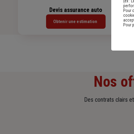
(ex :
L
perfo
Devis assurance auto
Pour c
cookie
accept
Obtenir une estimation
Pour p
Nos of
Des contrats clairs e