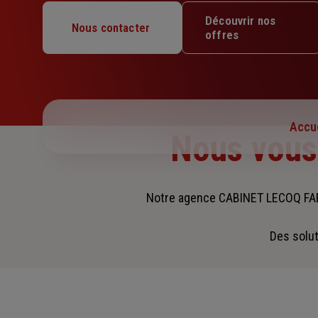
Lundi : Fermé
Découvrir nos
Nous contacter
Mardi : 09h – 12h / 13h – 17h
offres
Mercredi : Fermé
Jeudi : Fermé
Vendredi : Fermé
Samedi : Fermé
Dimanche : Fermé
Accue
Nous vou
Notre agence CABINET LECOQ FAB
Des solut