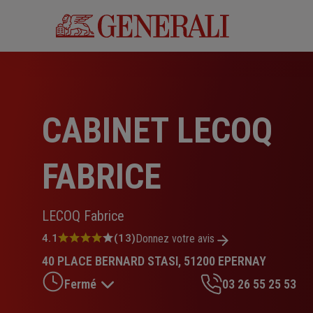
Aller
au
contenu
principal
CABINET LECOQ
FABRICE
LECOQ Fabrice
Note
4.1
(13)
Donnez votre avis
:
40 PLACE BERNARD STASI, 51200 EPERNAY
4.1
sur
Fermé
03 26 55 25 53
5
étoiles