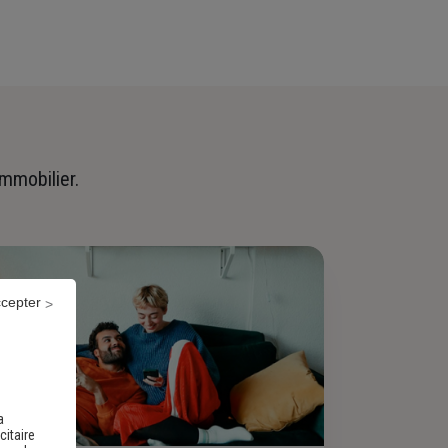
immobilier.
ccepter
a
citaire