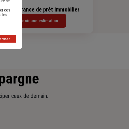
sure de
evis assurance de prêt immobilier
er ces
s les
Obtenir une estimation
fermer
épargne
iciper ceux de demain.