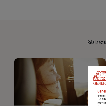
Réalisez u
Gener
Genera
Ce sit
mesure