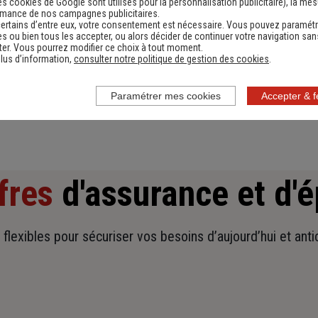
es cookies de Google sont utilisés pour la personnalisation publicitaire
), la me
rmance de nos campagnes publicitaires.
Devis assurance habitation
D
ertains d’entre eux, votre consentement est nécessaire. Vous pouvez paramétr
s ou bien tous les accepter, ou alors décider de continuer votre navigation san
er. Vous pourrez modifier ce choix à tout moment.
Obtenir une estimation
lus d’information,
consulter notre politique de gestion des cookies
.
Paramétrer mes cookies
Accepter & 
fres
d'assurance et d'
t flexibles pour sécuriser vos besoins d’aujourd’hui et ant