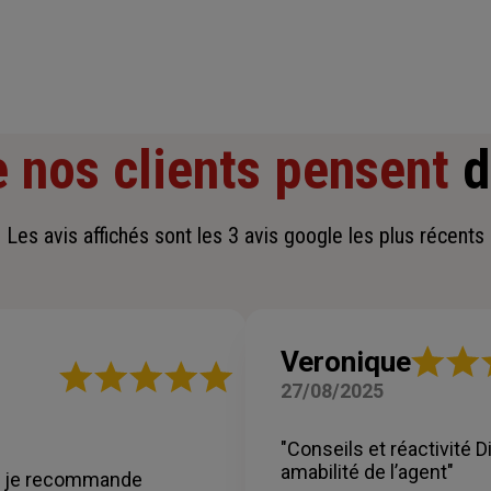
 nos clients pensent
d
Les avis affichés sont les 3 avis google les plus récents
Note
Veronique
Note
:
27/08/2025
:
5
5
sur
sur
5
"Conseils et réactivité Di
5
étoiles
amabilité de l’agent"
étoiles
e, je recommande