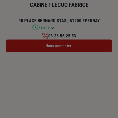
CABINET LECOQ FABRICE
40 PLACE BERNARD STASI, 51200 EPERNAY
Fermé
03 26 55 25 53
Lundi : Fermé
Nous contacter
Mardi : 09h – 12h / 13h – 17h
Mercredi : Fermé
Jeudi : Fermé
Vendredi : Fermé
Samedi : Fermé
Dimanche : Fermé