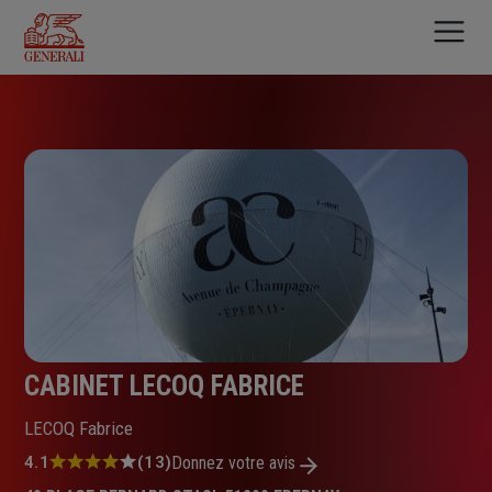
Aller
au
contenu
principal
CABINET LECOQ FABRICE
LECOQ Fabrice
Note
4.1
(13)
Donnez votre avis
: