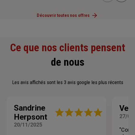
Découvrir toutes nos offres
Ce que nos clients pensent
de nous
Les avis affichés sont les 3 avis google les plus récents
Sandrine
Ver
Note
Herpsont
27/08
:
5
20/11/2025
sur
"Conse
5