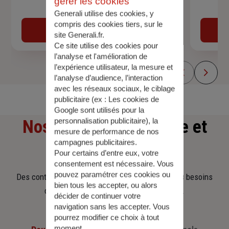
gérer les cookies
Devis assurance auto
Generali utilise des cookies, y
compris des cookies tiers, sur le
Obtenir une estimation
site Generali.fr.
Ce site utilise des cookies pour
l’analyse et l'amélioration de
l’expérience utilisateur, la mesure et
l’analyse d’audience, l’interaction
avec les réseaux sociaux, le ciblage
publicitaire (ex :
Les cookies de
Google sont utilisés pour la
personnalisation publicitaire
), la
Nos offres
d'assurance et
mesure de performance de nos
campagnes publicitaires.
d'épargne
Pour certains d’entre eux, votre
consentement est nécessaire. Vous
pouvez paramétrer ces cookies ou
Des contrats clairs et flexibles pour sécuriser vos besoins
bien tous les accepter, ou alors
d’aujourd’hui et anticiper ceux de demain.
décider de continuer votre
navigation sans les accepter. Vous
pourrez modifier ce choix à tout
moment.