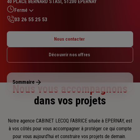
40 PLACE BERNARD STASI, 51200 EPERNAY
4.1
sur
Fermé
5
03 26 55 25 53
étoiles
Lundi : Fermé
Mardi : 09h – 12h / 13h – 17h
Nous contacter
Mercredi : Fermé
Jeudi : Fermé
Découvrir nos offres
Vendredi : Fermé
Samedi : Fermé
Dimanche : Fermé
Sommaire
Nous vous accompagnons
dans vos projets
Notre agence CABINET LECOQ FABRICE située à EPERNAY, est
à vos côtés pour vous accompagner
à protéger ce qui compte
pour vous aujourd’hui et construire vos projets de demain.