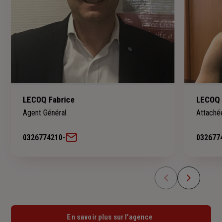
LECOQ Fabrice
LECOQ 
Agent Général
Attaché
0326774210
-
032677
En savoir plus sur l'agence