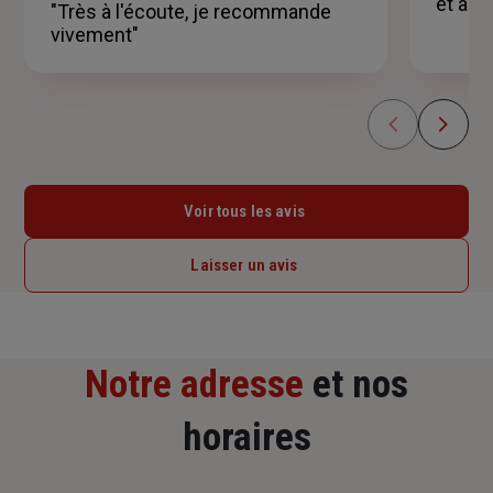
et amab
"Très à l'écoute, je recommande
étoiles
vivement"
Voir tous les avis
Laisser un avis
Notre adresse
et nos
horaires