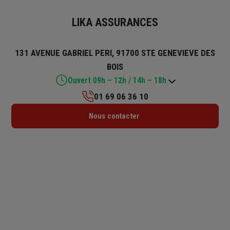
LIKA ASSURANCES
131 AVENUE GABRIEL PERI, 91700 STE GENEVIEVE DES
BOIS
Ouvert 09h – 12h / 14h – 18h
01 69 06 36 10
Lundi : 09h – 12h / 14h – 18h
Nous contacter
Mardi : 09h – 12h / 14h – 18h
Mercredi : 09h – 12h / 14h – 18h
Jeudi : 09h – 12h / 14h – 18h
Vendredi : 09h – 12h / 14h – 18h
Samedi : Fermé
Dimanche : Fermé