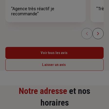
sur
5
"Agence très réactif je
"Très 
étoiles
recommande"
Voir tous les avis
Laisser un avis
Notre adresse
et nos
horaires