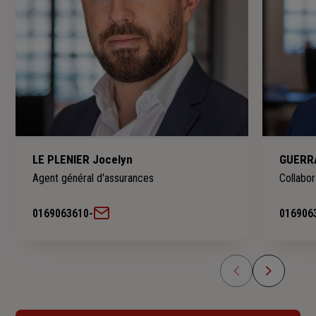
LE PLENIER Jocelyn
GUERRA
Agent général d'assurances
Collabor
0169063610
-
016906