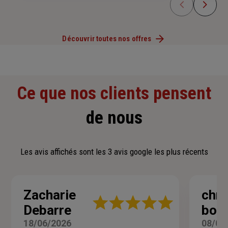
Découvrir toutes nos offres
Ce que nos clients pensent
de nous
Les avis affichés sont les 3 avis google les plus récents
Zacharie
chri
Note
Debarre
bon
:
5
18/06/2026
08/06