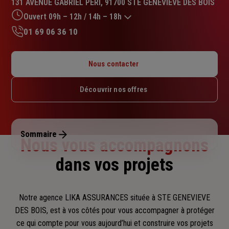
131 AVENUE GABRIEL PERI, 91700 STE GENEVIEVE DES BOIS
4.8
sur
Ouvert 09h – 12h / 14h – 18h
5
01 69 06 36 10
étoiles
Lundi : 09h – 12h / 14h – 18h
Mardi : 09h – 12h / 14h – 18h
Nous contacter
Mercredi : 09h – 12h / 14h – 18h
Jeudi : 09h – 12h / 14h – 18h
Découvrir nos offres
Vendredi : 09h – 12h / 14h – 18h
Samedi : Fermé
Dimanche : Fermé
Sommaire
Nous vous accompagnons
dans vos projets
Notre agence LIKA ASSURANCES située à STE GENEVIEVE
DES BOIS, est à vos côtés pour vous accompagner
à protéger
ce qui compte pour vous aujourd’hui et construire vos projets