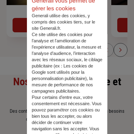
Generali vous permet de
gérer les cookies
Devis assurance auto
Generali utilise des cookies, y
compris des cookies tiers, sur le
Obtenir une estimation
site Generali.fr.
Ce site utilise des cookies pour
l’analyse et l'amélioration de
l’expérience utilisateur, la mesure et
l’analyse d’audience, l’interaction
avec les réseaux sociaux, le ciblage
publicitaire (ex :
Les cookies de
Google sont utilisés pour la
Nos offres
d'assurance et
personnalisation publicitaire
), la
mesure de performance de nos
campagnes publicitaires.
d'épargne
Pour certains d’entre eux, votre
consentement est nécessaire. Vous
pouvez paramétrer ces cookies ou
Des contrats clairs et flexibles pour sécuriser vos besoins
bien tous les accepter, ou alors
d’aujourd’hui et anticiper ceux de demain.
décider de continuer votre
navigation sans les accepter. Vous