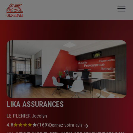
Aller
au
contenu
principal
LIKA ASSURANCES
LE PLENIER Jocelyn
Note
4.8
(169)
Donnez votre avis
: