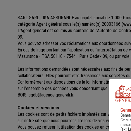
SARL SARL LIKA ASSURANCE au capital social de 1 000 €
in
catégorie Agent général sous le(s) numéro(s) 20003166
(
www.
L’Agent général est soumis au contrôle de l’Autorité de Cont
09.
Vous pouvez adresser vos réclamations aux coordonnées s
En cas de litige portant sur l’application ou l’interprétation d
l’Assurance - TSA 50110 - 75441 Paris Cedex 09, ou par voie 
Les informations demandées sont nécessaires aux fins de perme
collaborateurs. Elles pourront être transmises aux sociétés 
Conformément aux dispositions de la loi Informatique et libert
sur l’ensemble des données vous concernant que vous pou
BOIS
,
sgdb@agence.generali.fr.
Cookies et sessions
Gener
Les cookies sont de petits fichiers implantés sur votre ordinat
Genera
Ce sit
sur notre site que nous pourrons lire lors de vos visites ultérieu
mesure
Vous pouvez refuser l'utilisation des cookies en configurant l
(ex :
L