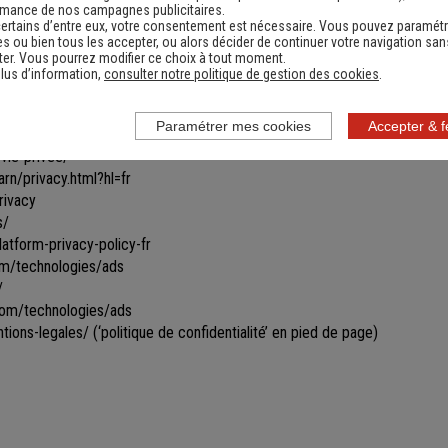
les toutes ou certaines parties du site.
rmance de nos campagnes publicitaires.
ertains d’entre eux, votre consentement est nécessaire. Vous pouvez paramétr
ines informations ne seront remises à jour qu'après s'être reconnecté sur
s ou bien tous les accepter, ou alors décider de continuer votre navigation san
vigation par le biais de cookies gérés par un partenaire. Les données u
er. Vous pourrez modifier ce choix à tout moment.
ficher des bannières personnalisées vous proposant des produits similai
lus d’information,
consulter notre politique de gestion des cookies
.
ir ce type de bannières apparaître et/ou obtenir davantage d’informations
Paramétrer mes cookies
Accepter & 
vie-privee/
rn/privacy.html?hl=fr
rivacy
s/
tform-privacy-policy-fr
com/technologies/ads
/
.com/technologies/ads
tions-legales/
(‘politique de confidentialité’ en pied de page)