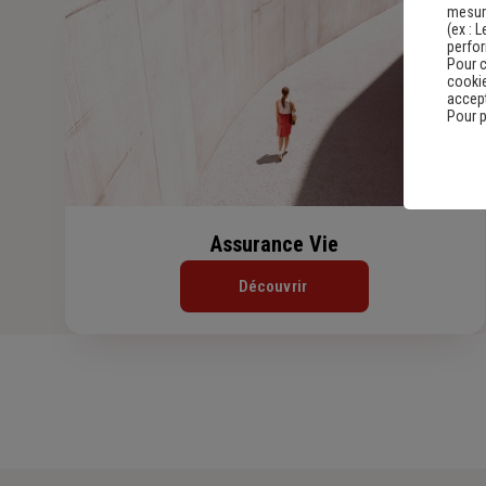
mesure
(ex :
L
perfo
Pour c
cookie
accept
Pour p
Assurance Vie
Découvrir