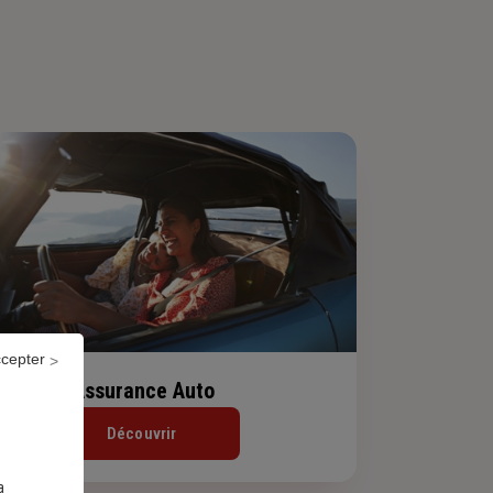
ccepter
Assurance Auto
Découvrir
a