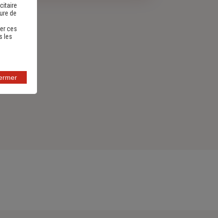
citaire
sure de
er ces
s les
fermer