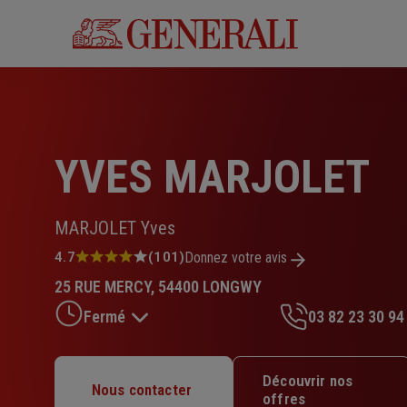
Aller
au
contenu
principal
YVES MARJOLET
MARJOLET Yves
Note
4.7
(101)
Donnez votre avis
:
25 RUE MERCY, 54400 LONGWY
4.7
sur
Fermé
03 82 23 30 94
5
étoiles
Lundi : 14h – 18h
Découvrir nos
Nous contacter
Mardi : 09h – 12h / 14h – 18h
offres