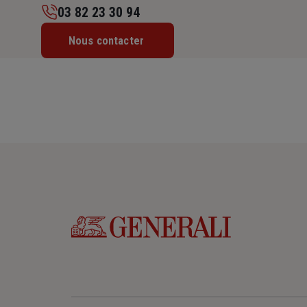
03 82 23 30 94
Lundi : 14h – 18h
Nous contacter
Mardi : 09h – 12h / 14h – 18h
Mercredi : 09h – 12h
Jeudi : 09h – 12h / 14h – 18h
Vendredi : 09h – 12h / 14h – 18h
Samedi : Fermé
Dimanche : Fermé