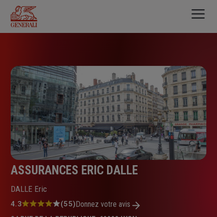
Aller
au
contenu
principal
ASSURANCES ERIC DALLE
DALLE Eric
Note
4.3
(55)
Donnez votre avis
: