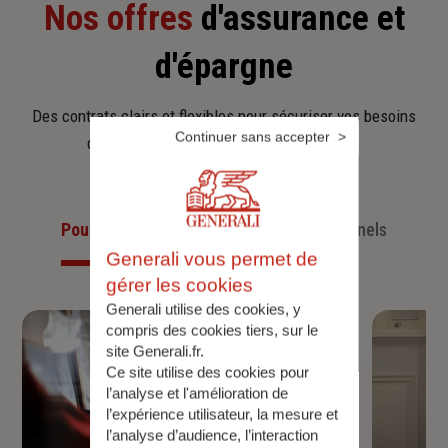
Nos offres
d'assurance et
d'épargne
Des contrats clairs et flexibles pour sécuriser vos besoins
Continuer sans accepter
d’aujourd’hui et anticiper ceux de demain.
Pour les particuliers
Pour les professionnels
Generali vous permet de
gérer les cookies
Generali utilise des cookies, y
compris des cookies tiers, sur le
site Generali.fr.
Ce site utilise des cookies pour
l’analyse et l'amélioration de
l’expérience utilisateur, la mesure et
l’analyse d’audience, l’interaction