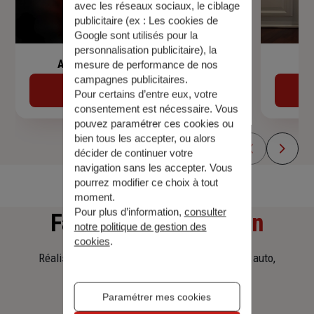
avec les réseaux sociaux, le ciblage
publicitaire (ex :
Les cookies de
Google sont utilisés pour la
personnalisation publicitaire
), la
Assurance de prêt immobilier
mesure de performance de nos
campagnes publicitaires.
Découvrir
Pour certains d’entre eux, votre
consentement est nécessaire. Vous
pouvez paramétrer ces cookies ou
bien tous les accepter, ou alors
décider de continuer votre
navigation sans les accepter. Vous
pourrez modifier ce choix à tout
moment.
Pour plus d’information,
consulter
Faites
une simulation
notre politique de gestion des
cookies
.
Réalisez une simulation tarifaire d'assurance, auto,
habitation, prêt immobilier.
Paramétrer mes cookies