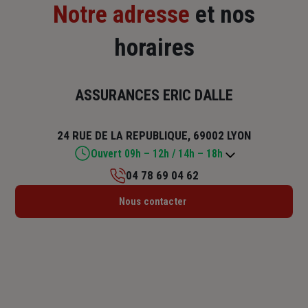
Notre adresse
et nos
horaires
ASSURANCES ERIC DALLE
24 RUE DE LA REPUBLIQUE, 69002 LYON
Ouvert 09h – 12h / 14h – 18h
04 78 69 04 62
Lundi : 09h – 12h / 14h – 18h
Nous contacter
Mardi : 09h – 12h / 14h – 18h
Mercredi : 09h – 12h / 14h – 18h
Jeudi : 09h – 12h / 14h – 18h
Vendredi : 09h – 12h / 14h – 17h
Samedi : Fermé
Dimanche : Fermé