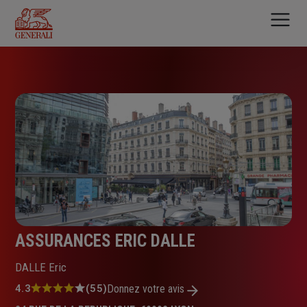
Aller
au
contenu
principal
ASSURANCES ERIC DALLE
DALLE Eric
Note
4.3
(55)
Donnez votre avis
: