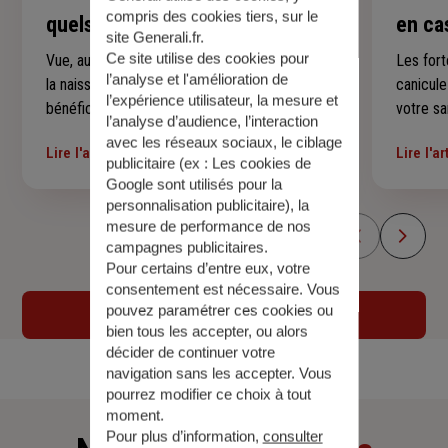
compris des cookies tiers, sur le
quels examens et à quel âge ?
en ca
site Generali.fr.
Ce site utilise des cookies pour
Vue, audition, dents, croissance, vaccins… De
Les fort
l’analyse et l'amélioration de
la naissance à ses 16 ans, votre enfant
canicul
l’expérience utilisateur, la mesure et
bénéficie de rendez-vous médicaux qui
votre sa
l’analyse d’audience, l’interaction
suivent son développement à chaque étape.
jeunes 
avec les réseaux sociaux, le ciblage
Lire l'article
Lire l'ar
Voici un repère simple pour savoir quels
précauti
publicitaire (ex :
Les cookies de
examens sont prévus, à quel âge et
malaises
Google sont utilisés pour la
comment vous y préparer sereinement —
conseils
personnalisation publicitaire
), la
mesure de performance de nos
sans rien laisser passer.
encomb
campagnes publicitaires.
Pour certains d’entre eux, votre
consentement est nécessaire. Vous
pouvez paramétrer ces cookies ou
Voir tous les articles
bien tous les accepter, ou alors
décider de continuer votre
navigation sans les accepter. Vous
pourrez modifier ce choix à tout
moment.
Pour plus d’information,
consulter