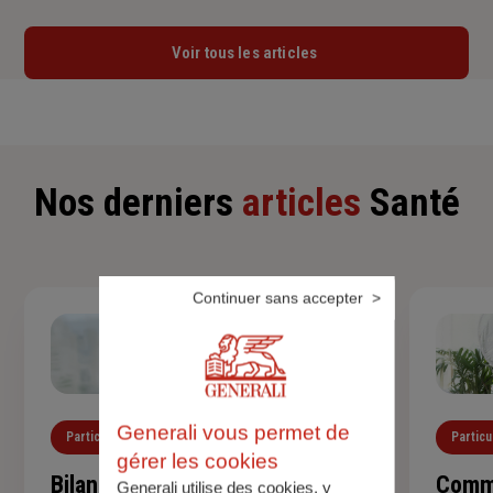
Voir tous les articles
Nos derniers
articles
Santé
Continuer sans accepter
Generali vous permet de
Particuliers
Santé
Particu
gérer les cookies
Bilan de santé de l'enfant :
Comme
Generali utilise des cookies, y