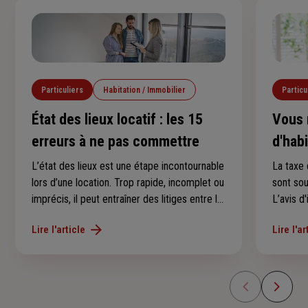
Particuliers
Habitation / Immobilier
Particu
État des lieux locatif : les 15
Vous 
erreurs à ne pas commettre
d'hab
conse
L’état des lieux est une étape incontournable
La taxe 
lors d’une location. Trop rapide, incomplet ou
sont so
imprécis, il peut entraîner des litiges entre le
L’avis d
locataire et le propriétaire, notamment au
au derni
Lire l'article
Lire l'ar
moment de récupérer le dépôt de garantie.
l’avez p
Voici les 15 erreurs les plus fréquentes à
savoir s
éviter.
en 2025 
d’imposi