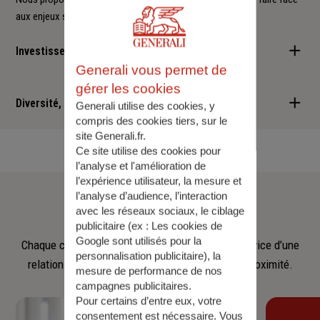
aux enjeux sociétaux et environnementaux.
Investisseur responsable
Generali vous permet de
Nous sommes convaincus qu'il est possible d'allier performance
gérer les cookies
financière et retombées positives : cette vision est au cœur des
Diversité, Equité, Inclusion
Generali utilise des cookies, y
services que nous vous proposons.
compris des cookies tiers, sur le
site Generali.fr.
Nous faisons de la diversité, de l'équité et de l'inclusion un
Ce site utilise des cookies pour
engagement quotidien.
l’analyse et l'amélioration de
l’expérience utilisateur, la mesure et
Notre
équipe
l’analyse d’audience, l’interaction
avec les réseaux sociaux, le ciblage
publicitaire (ex :
Les cookies de
Google sont utilisés pour la
Chaque collaborateur met son savoir‑faire au service d’une
personnalisation publicitaire
), la
relation fondée sur l’écoute, la confiance et la proximité.
mesure de performance de nos
campagnes publicitaires.
Pour certains d’entre eux, votre
consentement est nécessaire. Vous