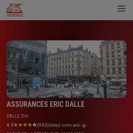
Aller
au
contenu
principal
ASSURANCES ERIC DALLE
DALLE Eric
Note
4.3
(55)
Donnez votre avis
: