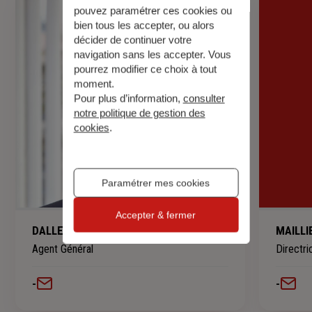
pouvez paramétrer ces cookies ou
bien tous les accepter, ou alors
décider de continuer votre
navigation sans les accepter. Vous
pourrez modifier ce choix à tout
moment.
Pour plus d’information,
consulter
notre politique de gestion des
cookies
.
Paramétrer mes cookies
Accepter & fermer
DALLE Eric
MAILLI
Agent Général
Directri
-
-