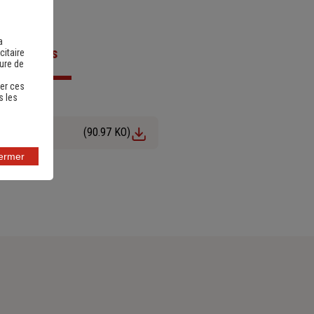
a
ts utiles
citaire
sure de
er ces
s les
(90.97 KO)
fermer