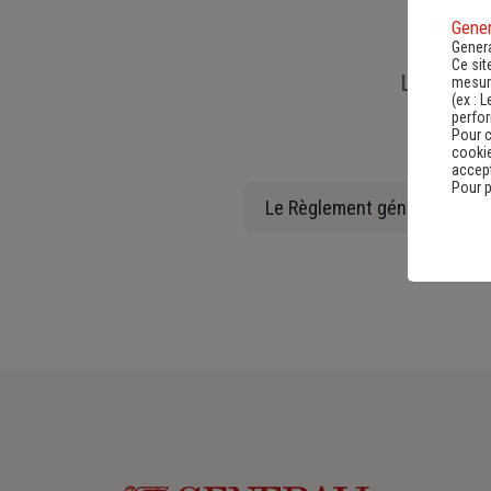
Gener
Genera
Ce sit
Liens util
mesure
(ex :
L
perfo
Pour c
cookie
accept
Pour p
Le Règlement général sur la