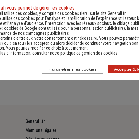
ali vous permet de gérer les cookies
li utilise des cookies, y compris des cookies tiers, sur le site Generali.fr.
e utilise des cookies pour l’analyse et l'amélioration de l’expérience utilisateur, l
es
Numéro de téléphone utiles
Documen
 et l’analyse d’audience, l’interaction avec les réseaux sociaux, le ciblage publi
es cookies de Google sont utilisés pour la personnalisation publicitaire
), la me
rmance de nos campagnes publicitaires.
ertains d’entre eux, votre consentement est nécessaire. Vous pouvez paramétr
s ou bien tous les accepter, ou alors décider de continuer votre navigation san
er. Vous pourrez modifier ce choix à tout moment.
lus d’information,
consulter notre politique de gestion des cookies
.
 protection des données
Paramétrer mes cookies
Accepter & 
Generali.fr
Mentions légales