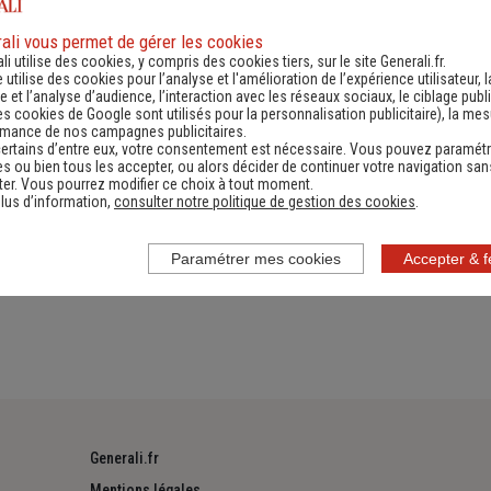
ali vous permet de gérer les cookies
li utilise des cookies, y compris des cookies tiers, sur le site Generali.fr.
es
Numéro de téléphone utiles
Docume
e utilise des cookies pour l’analyse et l'amélioration de l’expérience utilisateur, l
 et l’analyse d’audience, l’interaction avec les réseaux sociaux, le ciblage publi
es cookies de Google sont utilisés pour la personnalisation publicitaire
), la me
rmance de nos campagnes publicitaires.
ertains d’entre eux, votre consentement est nécessaire. Vous pouvez paramétr
s ou bien tous les accepter, ou alors décider de continuer votre navigation san
er. Vous pourrez modifier ce choix à tout moment.
lus d’information,
consulter notre politique de gestion des cookies
.
t, crevaison, panne, vol, SOS Accident Europ Assistance Cons
age (...)
Paramétrer mes cookies
Accepter & 
Generali.fr
Mentions légales