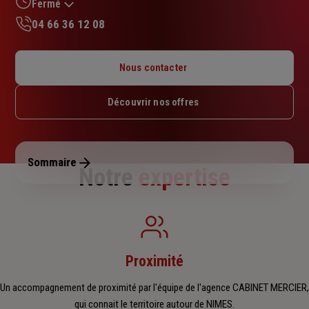
sur
Fermé
5
04 66 36 12 08
étoiles
Lundi : 08h30 – 12h / 14h – 18h
Mardi : 08h30 – 12h / 14h – 18h
Nous contacter
Mercredi : 08h30 – 12h / 14h – 18h
Jeudi : 08h30 – 12h / 14h – 18h
Découvrir nos offres
Vendredi : 08h30 – 12h / 14h – 18h
Samedi : Fermé
Dimanche : Fermé
Sommaire
Notre
expertise
Proximité
Un accompagnement de proximité par l'équipe de l'agence CABINET MERCIER,
qui connait le territoire autour de NIMES.