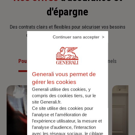
d'épargne
Des contrats clairs et flexibles pour sécuriser vos besoins
d’aujourd’hui et anticiper ceux de demain.
Continuer sans accepter
Pour les particuliers
Pour les professionnels
Generali vous permet de
gérer les cookies
Generali utilise des cookies, y
compris des cookies tiers, sur le
site Generali.fr.
Ce site utilise des cookies pour
l’analyse et l'amélioration de
l’expérience utilisateur, la mesure et
l’analyse d’audience, l’interaction
avec les réseaux sociaux, le ciblage