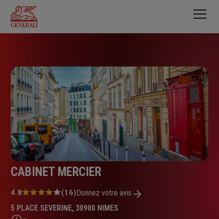
Aller
au
contenu
principal
CABINET MERCIER
Note
4.8
(16)
Donnez votre avis
:
5 PLACE SEVERINE, 30900 NIMES
4.8