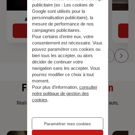
publicitaire (ex :
Les cookies de
Google sont utilisés pour la
personnalisation publicitaire
), la
Assurance de prêt immobilier
mesure de performance de nos
campagnes publicitaires.
Découvrir
Pour certains d’entre eux, votre
consentement est nécessaire. Vous
pouvez paramétrer ces cookies ou
bien tous les accepter, ou alors
décider de continuer votre
navigation sans les accepter. Vous
pourrez modifier ce choix à tout
moment.
Faites
une simulation
Pour plus d’information,
consulter
notre politique de gestion des
cookies
.
Réalisez une simulation tarifaire d'assurance, auto,
habitation, prêt immobilier.
Paramétrer mes cookies