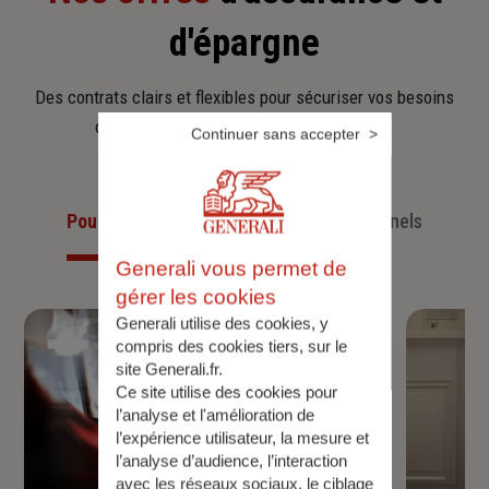
d'épargne
Des contrats clairs et flexibles pour sécuriser vos besoins
d’aujourd’hui et anticiper ceux de demain.
Continuer sans accepter
Pour les particuliers
Pour les professionnels
Generali vous permet de
gérer les cookies
Generali utilise des cookies, y
compris des cookies tiers, sur le
site Generali.fr.
Ce site utilise des cookies pour
l’analyse et l'amélioration de
l’expérience utilisateur, la mesure et
l’analyse d’audience, l’interaction
avec les réseaux sociaux, le ciblage