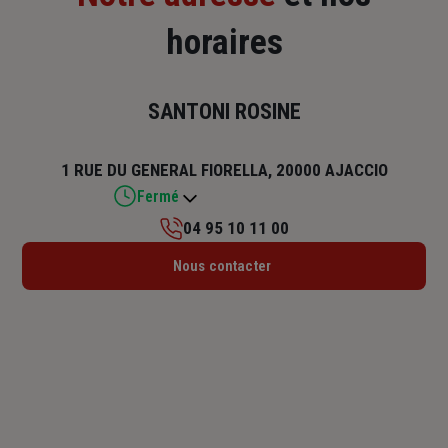
horaires
SANTONI ROSINE
1 RUE DU GENERAL FIORELLA, 20000 AJACCIO
Fermé
04 95 10 11 00
Lundi : 09h – 12h / 14h – 18h
Nous contacter
Mardi : 09h – 12h / 14h – 18h
Mercredi : 09h – 12h / 14h – 18h
Jeudi : 09h – 12h / 14h – 18h
Vendredi : 09h – 12h
Samedi : Fermé
Dimanche : Fermé