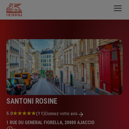
Aller
au
contenu
principal
SANTONI ROSINE
Note
5.0
(11)
Donnez votre avis
:
1 RUE DU GENERAL FIORELLA, 20000 AJACCIO
5.0