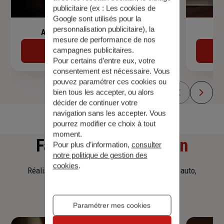
publicitaire (ex :
Les cookies de
Google sont utilisés pour la
personnalisation publicitaire
), la
Assurance de prêt immobilier
mesure de performance de nos
campagnes publicitaires.
Découvrir
Pour certains d’entre eux, votre
consentement est nécessaire. Vous
pouvez paramétrer ces cookies ou
bien tous les accepter, ou alors
décider de continuer votre
navigation sans les accepter. Vous
pourrez modifier ce choix à tout
moment.
Faites
une simulation
Pour plus d’information,
consulter
notre politique de gestion des
cookies
.
Réalisez une simulation tarifaire d'assurance, auto,
habitation, prêt immobilier.
Paramétrer mes cookies