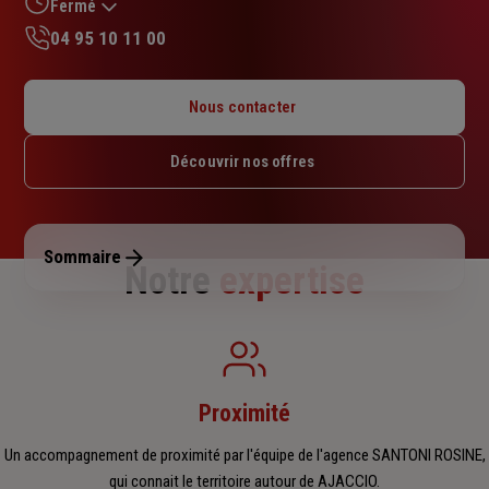
sur
Fermé
5
04 95 10 11 00
étoiles
Lundi : 09h – 12h / 14h – 18h
Mardi : 09h – 12h / 14h – 18h
Nous contacter
Mercredi : 09h – 12h / 14h – 18h
Jeudi : 09h – 12h / 14h – 18h
Découvrir nos offres
Vendredi : 09h – 12h
Samedi : Fermé
Dimanche : Fermé
Sommaire
Notre
expertise
Proximité
Un accompagnement de proximité par l'équipe de l'agence SANTONI ROSINE,
qui connait le territoire autour de AJACCIO.