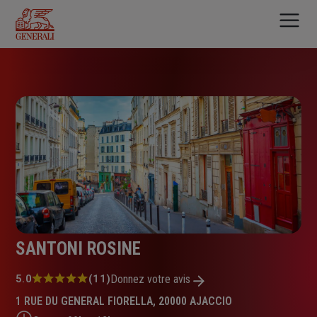
Aller
au
contenu
principal
SANTONI ROSINE
Note
5.0
(11)
Donnez votre avis
:
1 RUE DU GENERAL FIORELLA, 20000 AJACCIO
5.0