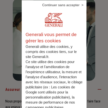
Continuer sans accepter
Generali vous permet de
gérer les cookies
Generali utilise des cookies, y
compris des cookies tiers, sur le
site Generali.fr.
Ce site utilise des cookies pour
l’analyse et l'amélioration de
l’expérience utilisateur, la mesure et
l’analyse d’audience, l’interaction
avec les réseaux sociaux, le ciblage
publicitaire (ex :
Les cookies de
Assureur
Google sont utilisés pour la
personnalisation publicitaire
), la
Nous proposons à nos clients des solutions durables pour faire face
mesure de performance de nos
aux enjeux sociétaux et environnementaux.
campagnes publicitaires.