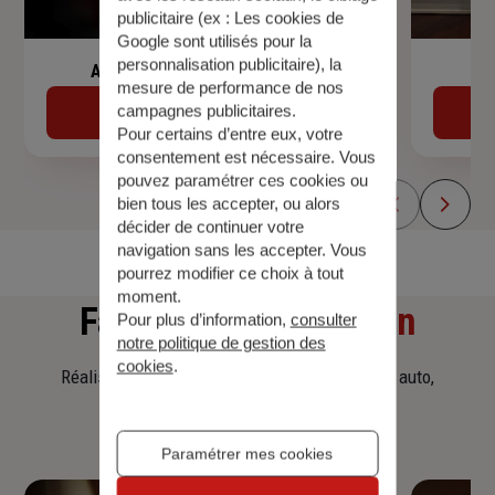
publicitaire (ex :
Les cookies de
Google sont utilisés pour la
personnalisation publicitaire
), la
Assurance de prêt immobilier
mesure de performance de nos
campagnes publicitaires.
Découvrir
Pour certains d’entre eux, votre
consentement est nécessaire. Vous
pouvez paramétrer ces cookies ou
bien tous les accepter, ou alors
décider de continuer votre
navigation sans les accepter. Vous
pourrez modifier ce choix à tout
moment.
Faites
une simulation
Pour plus d’information,
consulter
notre politique de gestion des
cookies
.
Réalisez une simulation tarifaire d'assurance, auto,
habitation, prêt immobilier.
Paramétrer mes cookies