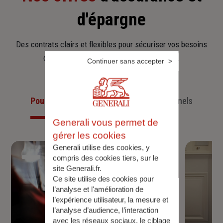
d'épargne
Des contrats clairs et flexibles pour sécuriser vos besoins
d’aujourd’hui et anticiper ceux de demain.
Continuer sans accepter
Pour les particuliers
Pour les professionnels
Generali vous permet de
gérer les cookies
Generali utilise des cookies, y
compris des cookies tiers, sur le
site Generali.fr.
Ce site utilise des cookies pour
l’analyse et l'amélioration de
l’expérience utilisateur, la mesure et
l’analyse d’audience, l’interaction
avec les réseaux sociaux, le ciblage