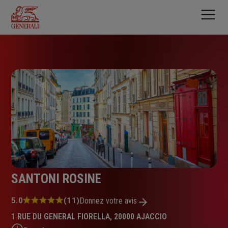
Aller
au
contenu
principal
SANTONI ROSINE
Note
5.0
(11)
Donnez votre avis
:
1 RUE DU GENERAL FIORELLA, 20000 AJACCIO
5.0