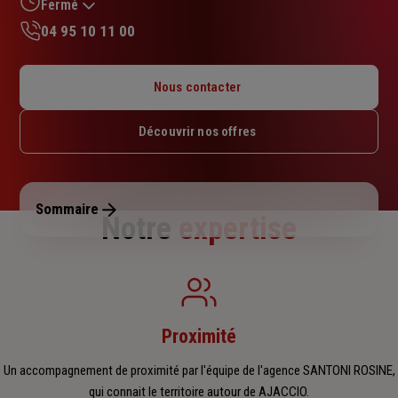
sur
Fermé
5
04 95 10 11 00
étoiles
Lundi : 09h – 12h / 14h – 18h
Mardi : 09h – 12h / 14h – 18h
Nous contacter
Mercredi : 09h – 12h / 14h – 18h
Jeudi : 09h – 12h / 14h – 18h
Découvrir nos offres
Vendredi : 09h – 12h
Samedi : Fermé
Dimanche : Fermé
Sommaire
Notre
expertise
Proximité
Un accompagnement de proximité par l'équipe de l'agence SANTONI ROSINE,
qui connait le territoire autour de AJACCIO.