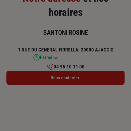
horaires
SANTONI ROSINE
1 RUE DU GENERAL FIORELLA, 20000 AJACCIO
Fermé
04 95 10 11 00
Lundi : 09h – 12h / 14h – 18h
Nous contacter
Mardi : 09h – 12h / 14h – 18h
Mercredi : 09h – 12h / 14h – 18h
Jeudi : 09h – 12h / 14h – 18h
Vendredi : 09h – 12h
Samedi : Fermé
Dimanche : Fermé