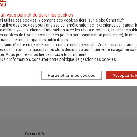
ali vous permet de gérer les cookies
li utilise des cookies, y compris des cookies tiers, sur le site Generali.fr.
es
Numéro de téléphone utiles
Documen
e utilise des cookies pour l’analyse et l'amélioration de l’expérience utilisateur, l
 et l’analyse d’audience, l’interaction avec les réseaux sociaux, le ciblage publi
es cookies de Google sont utilisés pour la personnalisation publicitaire
), la me
rmance de nos campagnes publicitaires.
ertains d’entre eux, votre consentement est nécessaire. Vous pouvez paramétr
s ou bien tous les accepter, ou alors décider de continuer votre navigation san
er. Vous pourrez modifier ce choix à tout moment.
 protection des données
lus d’information,
consulter notre politique de gestion des cookies
.
Paramétrer mes cookies
Accepter & 
Generali.fr