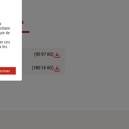
ts utiles
a
citaire
sure de
er ces
s les
(90.97 KO)
(180.14 KO)
fermer