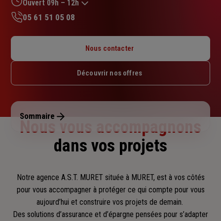
sur
Ouvert 09h – 12h
5
05 61 51 05 08
étoiles
Lundi : Fermé
Mardi : 09h – 12h / 14h – 18h
Nous contacter
Mercredi : 09h – 12h / 14h – 18h
Jeudi : 09h – 12h / 14h – 18h
Découvrir nos offres
Vendredi : 09h – 12h / 14h – 18h
Samedi : 09h – 12h
Dimanche : Fermé
Sommaire
Nous vous accompagnons
dans vos projets
Notre agence A.S.T. MURET située à MURET, est à vos côtés
pour vous accompagner
à protéger ce qui compte pour vous
aujourd’hui et construire vos projets de demain.
Des solutions d’assurance et d’épargne pensées pour s’adapter