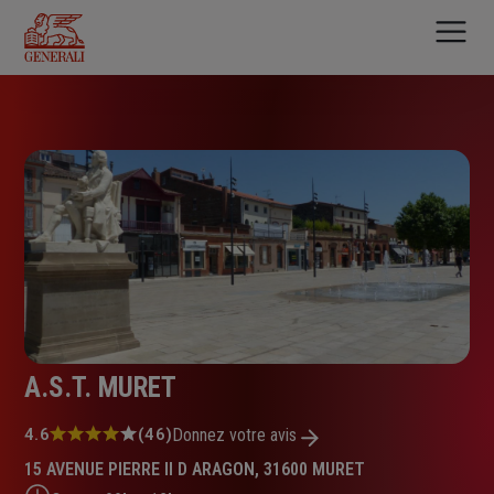
Aller
au
contenu
principal
A.S.T. MURET
Note
4.6
(46)
Donnez votre avis
:
15 AVENUE PIERRE II D ARAGON, 31600 MURET
4.6