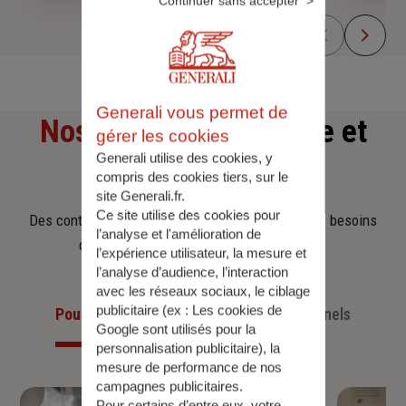
Continuer sans accepter
Generali vous permet de
Nos offres
d'assurance et
gérer les cookies
Generali utilise des cookies, y
d'épargne
compris des cookies tiers, sur le
site Generali.fr.
Ce site utilise des cookies pour
Des contrats clairs et flexibles pour sécuriser vos besoins
l’analyse et l'amélioration de
d’aujourd’hui et anticiper ceux de demain.
l’expérience utilisateur, la mesure et
l’analyse d’audience, l’interaction
avec les réseaux sociaux, le ciblage
publicitaire (ex :
Les cookies de
Pour les particuliers
Pour les professionnels
Google sont utilisés pour la
personnalisation publicitaire
), la
mesure de performance de nos
campagnes publicitaires.
Pour certains d’entre eux, votre