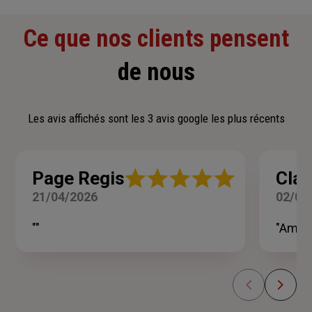
Ce que nos clients pensent
de nous
Les avis affichés sont les 3 avis google les plus récents
Note
Page Regis
Clau
:
21/04/2026
02/03
5
sur
5
""
"Amabi
étoiles