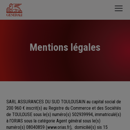
Aller
au
contenu
principal
Mentions légales
SARL ASSURANCES DU SUD TOULOUSAIN au capital social de
200 960 €
inscrit(s)
au Registre du Commerce et des Sociétés
de
TOULOUSE sous le(s) numéro(s)
502939994, immatriculé(s)
à l’ORIAS sous la catégorie Agent général sous le(s)
numéro(s) 08040859
(
www.orias.fr
), domicilié(s) sis 15