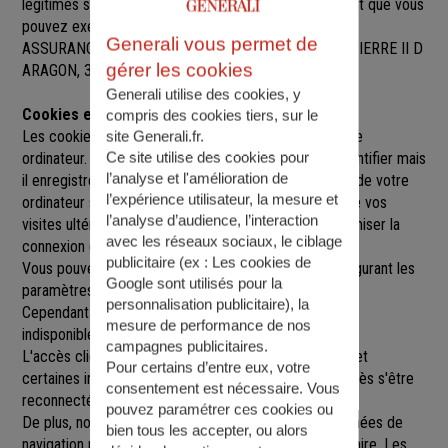
légitimes sur l’ensemble des données vous concernant que vous
pouvez exercer sur simple demande auprès de SARL
Generali vous permet de
ASSURANCES DU SUD TOULOUSAIN
, à
15 AVENUE PIERRE II D
gérer les cookies
ARAGON, 31600 MURET
,
muret@agence.generali.fr.
Generali utilise des cookies, y
Cookies et sessions
compris des cookies tiers, sur le
Les cookies sont de petits fichiers implantés sur votre
site Generali.fr.
Ce site utilise des cookies pour
ordinateur. Un cookie ne nous permet pas de vous identifier mais
l’analyse et l'amélioration de
il enregistre des informations relatives à la navigation de votre
l’expérience utilisateur, la mesure et
ordinateur sur notre site que nous pourrons lire lors de vos
l’analyse d’audience, l’interaction
visites ultérieures afin de faciliter la navigation, d'optimiser la
avec les réseaux sociaux, le ciblage
connexion et de personnaliser l'utilisation du site.
publicitaire (ex :
Les cookies de
Vous pouvez refuser l'utilisation des cookies en configurant les
Google sont utilisés pour la
paramètres de votre navigateur Internet.
personnalisation publicitaire
), la
Cependant le fait de refuser les cookies peut rendre
mesure de performance de nos
indisponibles toutes ou certaines parties du site.
campagnes publicitaires.
L'accès client est construit avec un délai de session, et
Pour certains d’entre eux, votre
certaines informations ne seront remises à jour qu'après s'être
consentement est nécessaire. Vous
reconnecté sur le site.
pouvez paramétrer ces cookies ou
De plus, nous pouvons être amenés à utiliser vos données de
bien tous les accepter, ou alors
navigation par le biais de cookies gérés par un partenaire. Les