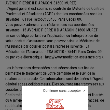
AVENUE PIERRE II D ARAGON, 31600 MURET,
L’Agent général est soumis au contrôle de l’Autorité de Contrôle
Prudentiel et Résolution (ACPR) dont les coordonnées sont les
suivantes : 61 rue Taitbout 75436 Paris Cedex 09.
Vous pouvez adresser vos réclamations aux coordonnées
suivantes : 15 AVENUE PIERRE II D ARAGON, 31600 MURET
En cas de litige portant sur l’application ou l’interprétation de
votre contrat d’assurance, vous pouvez saisir le Médiateur de
l’Assurance par courrier postal à l’adresse suivante : La
Médiation de l’Assurance - TSA 50110 - 75441 Paris Cedex 09,
ou par voie électronique :
http://www.mediation-assurance.org
».
Les informations demandées sont nécessaires aux fins de
permettre le traitement de votre demande et le suivi de la
relation commerciale. Ces informations sont destinées à l’Agent
général et ses collaborateurs. Elles pourront être transmises aux
sociétés du groupe GENERALI.
Continuer sans accepter
Conformément aux dispositions de la loi Informatique et libertés
du 6 janvier 1978 modifiée, vous disposez d’un droit d’accès, de
rectification, de suppression et d’opposition pour motifs