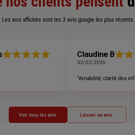
 nos clients pensent
d
Les avis affichés sont les 3 avis google les plus récents
Note
Note
s
Claudine B
:
:
02/03/2026
5
5
sur
sur
5
5
"Amabilité, clarté des i
étoiles
étoiles
Voir tous les avis
Laisser un avis