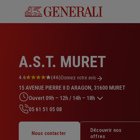
Aller
au
contenu
principal
A.S.T. MURET
Note
4.6
(46)
Donnez votre avis
:
15 AVENUE PIERRE II D ARAGON, 31600 MURET
4.6
sur
Ouvert 09h – 12h / 14h – 18h
5
étoiles
05 61 51 05 08
Lundi : Fermé
Mardi : 09h – 12h / 14h – 18h
Découvrir nos
Mercredi : 09h – 12h / 14h – 18h
Nous contacter
offres