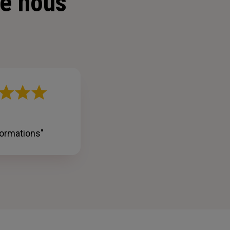
e nous
nformations"