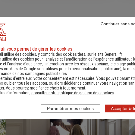
Continuer sans a
fres
d'assurance et d'
ali vous permet de gérer les cookies
li utilise des cookies, y compris des cookies tiers, sur le site Generali.fr.
t flexibles pour sécuriser vos besoins d’aujourd’hui et ant
e utilise des cookies pour l’analyse et l'amélioration de l’expérience utilisateur, l
 et l’analyse d’audience, l’interaction avec les réseaux sociaux, le ciblage publi
es cookies de Google sont utilisés pour la personnalisation publicitaire
), la me
rmance de nos campagnes publicitaires.
ertains d’entre eux, votre consentement est nécessaire. Vous pouvez paramétr
Pour les particuliers
Pour les professionnels
s ou bien tous les accepter, ou alors décider de continuer votre navigation san
er. Vous pourrez modifier ce choix à tout moment.
lus d’information,
consulter notre politique de gestion des cookies
.
Paramétrer mes cookies
Accepter & 