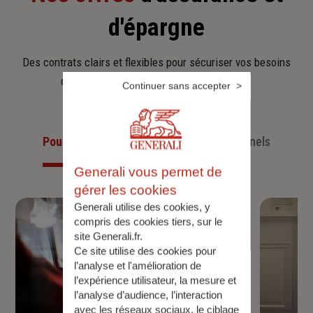
d'épargne
Des contrats clairs et flexibles pour sécuriser vos besoins
d’aujourd’hui et anticiper ceux de demain.
Continuer sans accepter
Pour les particuliers
Pour les professionnels
Generali vous permet de
gérer les cookies
Generali utilise des cookies, y
compris des cookies tiers, sur le
site Generali.fr.
Ce site utilise des cookies pour
l’analyse et l'amélioration de
l’expérience utilisateur, la mesure et
l’analyse d’audience, l’interaction
avec les réseaux sociaux, le ciblage