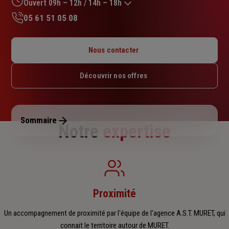
sur
Ouvert 09h – 12h / 14h – 18h
5
05 61 51 05 08
étoiles
Lundi : Fermé
Mardi : 09h – 12h / 14h – 18h
Nous contacter
Mercredi : 09h – 12h / 14h – 18h
Jeudi : 09h – 12h / 14h – 18h
Découvrir nos offres
Vendredi : 09h – 12h / 14h – 18h
Samedi : 09h – 12h
Dimanche : Fermé
Sommaire
Notre
expertise
Proximité
Un accompagnement de proximité par l'équipe de l'agence A.S.T. MURET, qui
connait le territoire autour de MURET.