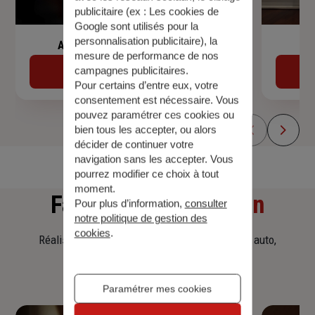
publicitaire (ex :
Les cookies de
Google sont utilisés pour la
personnalisation publicitaire
), la
Assurance de prêt immobilier
mesure de performance de nos
campagnes publicitaires.
Découvrir
Pour certains d’entre eux, votre
consentement est nécessaire. Vous
pouvez paramétrer ces cookies ou
bien tous les accepter, ou alors
décider de continuer votre
navigation sans les accepter. Vous
pourrez modifier ce choix à tout
moment.
Faites
une simulation
Pour plus d’information,
consulter
notre politique de gestion des
cookies
.
Réalisez une simulation tarifaire d'assurance, auto,
habitation, prêt immobilier.
Paramétrer mes cookies