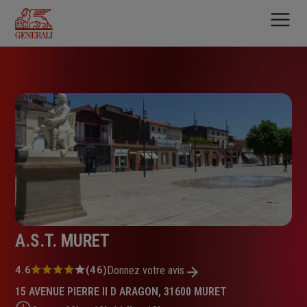
Aller
au
contenu
principal
A.S.T. MURET
Note
4.6
(46)
Donnez votre avis
:
15 AVENUE PIERRE II D ARAGON, 31600 MURET
4.6