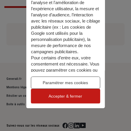
l’analyse et l'amélioration de
l’expérience utilisateur, la mesure et
l’analyse d’audience, l’interaction
avec les réseaux sociaux, le ciblage
publicitaire (ex :
Les cookies de
AGENCE DE NARBONNE
Google sont utilisés pour la
04 68 42 53 00
personnalisation publicitaire
), la
mesure de performance de nos
campagnes publicitaires.
Pour certains d’entre eux, votre
consentement est nécessaire. Vous
pouvez paramétrer ces cookies ou
bien tous les accepter, ou alors
Generali.fr
décider de continuer votre
Paramétrer mes cookies
Mentions légales
navigation sans les accepter. Vous
pourrez modifier ce choix à tout
Accepter & fermer
Résilier un contrat
moment.
Boite à outils
Pour plus d’information,
consulter
notre politique de gestion des
cookies
.
Suivez-nous sur les réseaux sociaux