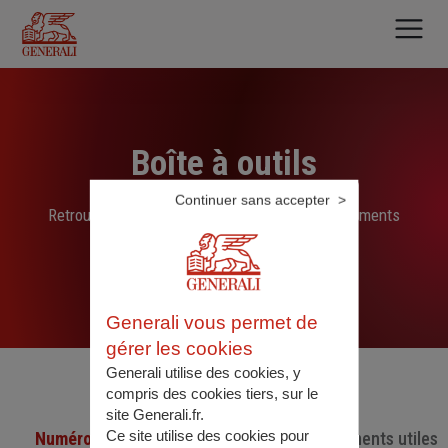
Aller
au
contenu
principal
Boîte à outils
Continuer sans accepter
Retrouvez ici les liens, N° de téléphone et documents
sélectionnés par nos soins
Generali vous permet de
gérer les cookies
Generali utilise des cookies, y
compris des cookies tiers, sur le
site Generali.fr.
Ce site utilise des cookies pour
Numéro de téléphone utiles
Documents utiles