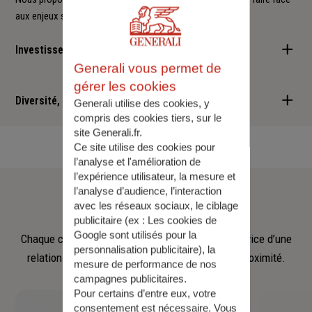
aux enjeux sociétaux et environnementaux.
Investisseur responsable
Generali vous permet de
Nous sommes convaincus qu'il est possible d'allier performance
gérer les cookies
financière et retombées positives : cette vision est au cœur des
Diversité, Equité, Inclusion
Generali utilise des cookies, y
services que nous vous proposons.
compris des cookies tiers, sur le
site Generali.fr.
Nous faisons de la diversité, de l'équité et de l'inclusion un
Ce site utilise des cookies pour
engagement quotidien.
l’analyse et l'amélioration de
l’expérience utilisateur, la mesure et
Notre
équipe
l’analyse d’audience, l’interaction
avec les réseaux sociaux, le ciblage
publicitaire (ex :
Les cookies de
Google sont utilisés pour la
Chaque collaborateur met son savoir‑faire au service d’une
personnalisation publicitaire
), la
relation fondée sur l’écoute, la confiance et la proximité.
mesure de performance de nos
campagnes publicitaires.
Pour certains d’entre eux, votre
consentement est nécessaire. Vous