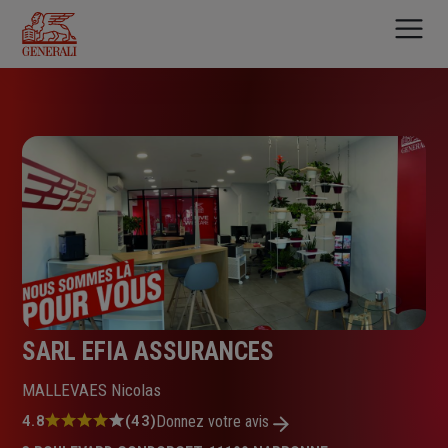
Aller
au
contenu
principal
SARL EFIA ASSURANCES
MALLEVAES Nicolas
Note
4.8
(43)
Donnez votre avis
: