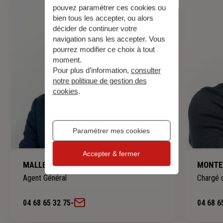
pouvez paramétrer ces cookies ou
bien tous les accepter, ou alors
décider de continuer votre
navigation sans les accepter. Vous
pourrez modifier ce choix à tout
moment.
Pour plus d’information,
consulter
notre politique de gestion des
cookies
.
Paramétrer mes cookies
Accepter & fermer
MALLEVAES Nicolas
MONTEC
Agent Général
Chargé d
04 68 65 32 75
-
04 68 6