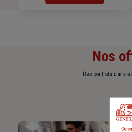
Nos of
Des contrats clairs e
Gener