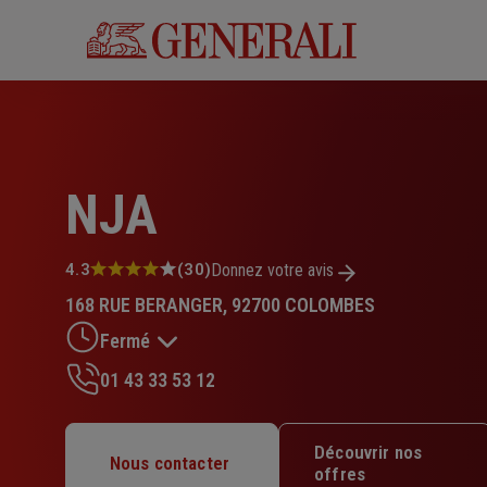
Aller
au
contenu
principal
NJA
Note
4.3
(30)
Donnez votre avis
:
168 RUE BERANGER, 92700 COLOMBES
4.3
sur
Fermé
5
étoiles
01 43 33 53 12
Lundi : 09h30 – 12h30 / 14h – 17h30
Mardi : 09h30 – 12h30 / 14h – 17h30
Découvrir nos
Mercredi : 09h30 – 12h30 / 14h – 17h30
Nous contacter
offres