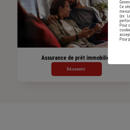
Genera
Ce sit
mesure
(ex :
L
perfo
Pour c
cookie
accept
Pour p
Assurance de prêt immobilier
Découvrir