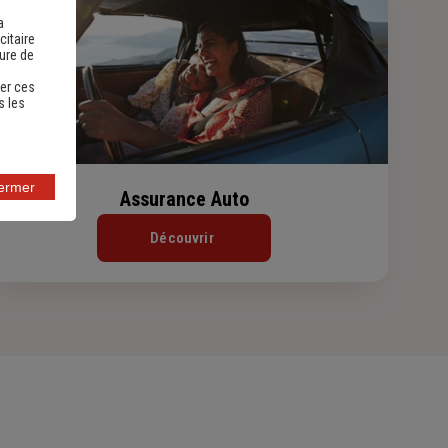
a
citaire
sure de
er ces
s les
fermer
Assurance Auto
Découvrir