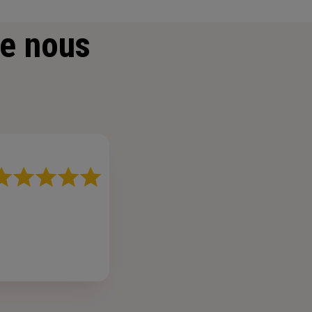
e nous
ote
r
oiles