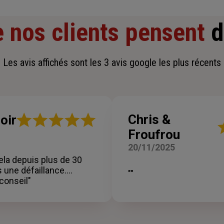
 nos clients pensent
d
Les avis affichés sont les 3 avis google les plus récents
Note
Chris &
oir
N
:
Froufrou
:
5
5
sur
20/11/2025
su
5
ela depuis plus de 30
5
étoiles
une défaillance....
ét
""
conseil"