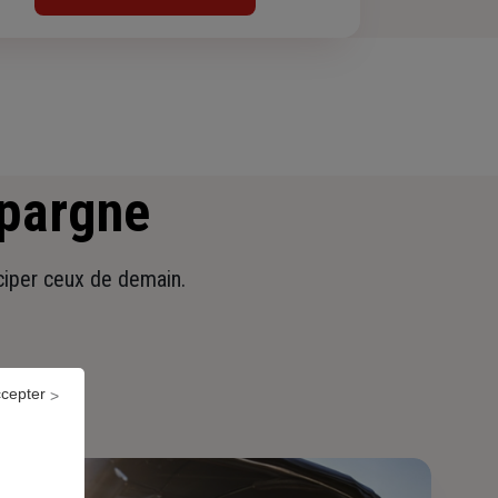
épargne
iciper ceux de demain.
ccepter