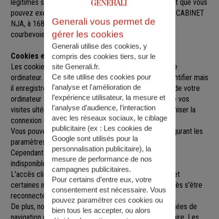
légitimes sur l’ensemble des données vous concernant que vous
pouvez exercer sur simple demande auprès de SARL CABINET
Generali vous permet de
NJA
, à
168 RUE BERANGER, 92700 COLOMBES
,
gérer les cookies
courbevoie@agence.generali.fr.
Generali utilise des cookies, y
Cookies et sessions
compris des cookies tiers, sur le
Les cookies sont de petits fichiers implantés sur votre
site Generali.fr.
Ce site utilise des cookies pour
ordinateur. Un cookie ne nous permet pas de vous identifier mais
l’analyse et l'amélioration de
il enregistre des informations relatives à la navigation de votre
l’expérience utilisateur, la mesure et
ordinateur sur notre site que nous pourrons lire lors de vos
l’analyse d’audience, l’interaction
visites ultérieures afin de faciliter la navigation, d'optimiser la
avec les réseaux sociaux, le ciblage
connexion et de personnaliser l'utilisation du site.
publicitaire (ex :
Les cookies de
Vous pouvez refuser l'utilisation des cookies en configurant les
Google sont utilisés pour la
paramètres de votre navigateur Internet.
personnalisation publicitaire
), la
Cependant le fait de refuser les cookies peut rendre
mesure de performance de nos
indisponibles toutes ou certaines parties du site.
campagnes publicitaires.
L'accès client est construit avec un délai de session, et
Pour certains d’entre eux, votre
certaines informations ne seront remises à jour qu'après s'être
consentement est nécessaire. Vous
reconnecté sur le site.
pouvez paramétrer ces cookies ou
De plus, nous pouvons être amenés à utiliser vos données de
bien tous les accepter, ou alors
navigation par le biais de cookies gérés par un partenaire. Les