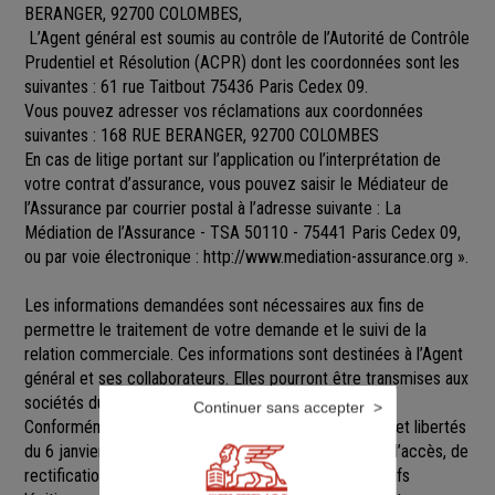
BERANGER, 92700 COLOMBES,
L’Agent général est soumis au contrôle de l’Autorité de Contrôle
Prudentiel et Résolution (ACPR) dont les coordonnées sont les
suivantes : 61 rue Taitbout 75436 Paris Cedex 09.
Vous pouvez adresser vos réclamations aux coordonnées
suivantes : 168 RUE BERANGER, 92700 COLOMBES
En cas de litige portant sur l’application ou l’interprétation de
votre contrat d’assurance, vous pouvez saisir le Médiateur de
l’Assurance par courrier postal à l’adresse suivante : La
Médiation de l’Assurance - TSA 50110 - 75441 Paris Cedex 09,
ou par voie électronique :
http://www.mediation-assurance.org
».
Les informations demandées sont nécessaires aux fins de
permettre le traitement de votre demande et le suivi de la
relation commerciale. Ces informations sont destinées à l’Agent
général et ses collaborateurs. Elles pourront être transmises aux
sociétés du groupe GENERALI.
Continuer sans accepter
Conformément aux dispositions de la loi Informatique et libertés
du 6 janvier 1978 modifiée, vous disposez d’un droit d’accès, de
rectification, de suppression et d’opposition pour motifs