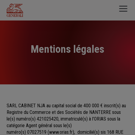
Aller
au
contenu
principal
Mentions légales
SARL CABINET NJA au capital social de 400 000 €
inscrit(s)
au
Registre du Commerce et des Sociétés
de
NANTERRE sous
le(s) numéro(s)
421025420, immatriculé(s) à l’ORIAS sous la
catégorie Agent général sous le(s)
numéro(s) 07027519
(
www.orias.fr
), domicilié(s) sis 168 RUE