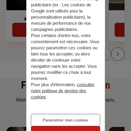
publicitaire (ex :
Les cookies de
Google sont utilisés pour la
personnalisation publicitaire
), la
Assurance de prêt immobilier
mesure de performance de nos
campagnes publicitaires.
Découvrir
Pour certains d’entre eux, votre
consentement est nécessaire. Vous
pouvez paramétrer ces cookies ou
bien tous les accepter, ou alors
décider de continuer votre
navigation sans les accepter. Vous
pourrez modifier ce choix à tout
moment.
Faites
une simulation
Pour plus d’information,
consulter
notre politique de gestion des
cookies
.
Réalisez une simulation tarifaire d'assurance, auto,
habitation, prêt immobilier.
Paramétrer mes cookies