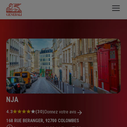
Aller
au
contenu
principal
NJA
Note
4.3
(30)
Donnez votre avis
:
168 RUE BERANGER, 92700 COLOMBES
4.3