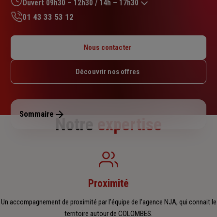
sur
Ouvert 09h30 – 12h30 / 14h – 17h30
5
01 43 33 53 12
étoiles
Lundi : 09h30 – 12h30 / 14h – 17h30
Mardi : 09h30 – 12h30 / 14h – 17h30
Nous contacter
Mercredi : 09h30 – 12h30 / 14h – 17h30
Jeudi : 09h30 – 12h30 / 14h – 17h30
Découvrir nos offres
Vendredi : 09h30 – 12h30 / 14h – 17h30
Samedi : Fermé
Dimanche : Fermé
Sommaire
Notre
expertise
Proximité
Un accompagnement de proximité par l'équipe de l'agence NJA, qui connait le
territoire autour de COLOMBES.