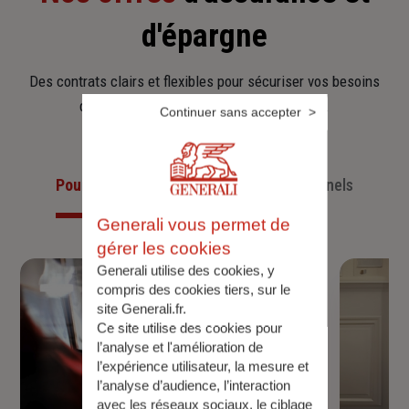
d'épargne
Des contrats clairs et flexibles pour sécuriser vos besoins
d’aujourd’hui et anticiper ceux de demain.
Continuer sans accepter
Pour les particuliers
Pour les professionnels
Generali vous permet de
gérer les cookies
Generali utilise des cookies, y
compris des cookies tiers, sur le
site Generali.fr.
Ce site utilise des cookies pour
l’analyse et l'amélioration de
l’expérience utilisateur, la mesure et
l’analyse d’audience, l’interaction
avec les réseaux sociaux, le ciblage