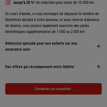
Jusqu’à 20 %
* de réduction pour moins de 10 000 km.
En cours d’année, si vous envisagez de dépasser le nombre de
kilomètres déclaré à votre assureur, et sous réserve d’absence
de sinistre, vous pouvez également souscrire des packs
kilométriques supplémentaires de 1 000 ou 2 000 km.
Réduction spéciale pour vos enfants sur leur
assurance auto
Nous avons décidé de remercier nos clients pour leur fidélité et
Des offres qui récompensent votre fidélité
leur proposons une offre exceptionnelle :
de 15 à 30 % de
réduction sur toute nouvelle souscription d'un contrat
Avec le programme Atout prévention,
au bout de 3 et 5 ans
assurance auto par leurs enfants et/ou petits-enfants
.
sans sinistres vous bénéficiez d'une
réduction de franchise
Contacter un conseiller
Découvrir l'offre
de 50 % à 70 %
.
Découvrir Atout prévention