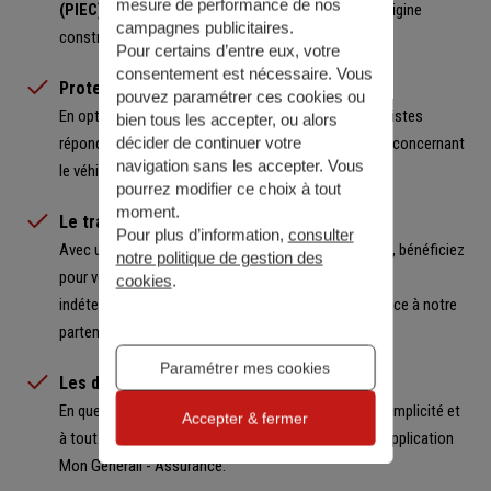
mesure de performance de nos
(PIEC) :
garanties, reconditionnées et certifiées d’origine
campagnes publicitaires.
constructeur.
Pour certains d’entre eux, votre
consentement est nécessaire. Vous
Protection juridique auto
pouvez paramétrer ces cookies ou
En option, sur simple appel téléphonique, des spécialistes
bien tous les accepter, ou alors
répondent à vos questions juridiques en cas de litige concernant
décider de continuer votre
navigation sans les accepter. Vous
le véhicule assuré.
pourrez modifier ce choix à tout
moment.
Le traceur Coyote
Pour plus d’information,
consulter
Avec un véhicule volé toutes les 4 minutes en France, bénéficiez
notre politique de gestion des
pour votre véhicule d'un système de géolocalisation
cookies
.
indétectable, résistant au brouillage et autonome grâce à notre
partenaires
Coyote Secure
.
Paramétrer mes cookies
Les démarches en ligne
En quelques clics, réalisez vos opérations en toute simplicité et
Accepter & fermer
à tout moment grâce à votre espace client et votre application
Mon Generali - Assurance.