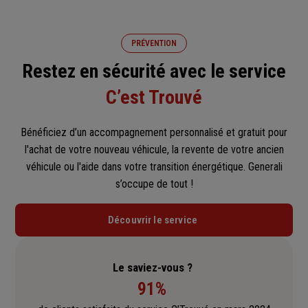
êtes notamment remboursé de votre apport initial ou de
votre 1er loyer dans la limite de 5 000 € avant les 25
premiers mois de location.
PRÉVENTION
Restez en sécurité avec le service
En cas de vol ou si votre véhicule n'est pas réparable,
remboursement à sa valeur d'achat et/ou en valeur
C’est Trouvé
majorée (en option).
Bénéficiez d’un accompagnement personnalisé et gratuit pour
l'achat de votre nouveau véhicule, la revente de votre ancien
véhicule ou l'aide dans votre transition énergétique. Generali
s’occupe de tout !
Découvrir le service
Le saviez-vous ?
91%