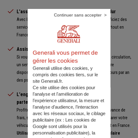
L'assistance 0 km ou 25 Km en cas de coup dur
Continuer sans accepter
Avec la souscription des garanties Assistance, bénéficiez des
services d'assistance disponibles 24 h/24 et 7 j/7 partout en
France et à l'étranger.
Assistance Psychologique
Generali vous permet de
Si vous avez été choqué à la suite d’un accident de la circulation,
gérer les cookies
un service Écoute et Accueil Psychologique est à votre
Generali utilise des cookies, y
disposition et vous permet d’appeler 24 h/24 et 365 jours par an
compris des cookies tiers, sur le
des psychologues cliniciens.
site Generali.fr.
Ce site utilise des cookies pour
L'engagement de notre réseau de garages
l’analyse et l'amélioration de
l’expérience utilisateur, la mesure et
partenaires
l’analyse d’audience, l’interaction
Profitez de l’engagement de professionnels : pas d’avance de
avec les réseaux sociaux, le ciblage
frais, si à la suite d’un sinistre garanti, vous faites réparer votre
publicitaire (ex :
Les cookies de
véhicule dans notre réseau de garages agréés partout en France.
Google sont utilisés pour la
Utilisation de Pièces Issues de l'Economie Circulaire
personnalisation publicitaire
), la