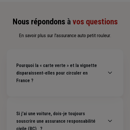
Nous répondons
à
vos questions
En savoir plus sur l'assurance auto petit rouleur.
Pourquoi la « carte verte » et la vignette
disparaissent-elles pour circuler en
France ?
C’est une mesure
visant à simplifier la vie des assurés
en
supprimant des moyens de preuve
devenus inutiles
Si j'ai une voiture, dois-je toujours
depuis la mise en place du Fichier des Véhicules Assurés
(FVA).
souscrire une assurance responsabilité
civile (RC) ?