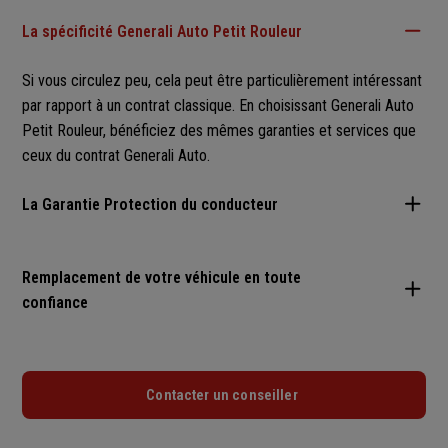
La spécificité Generali Auto Petit Rouleur
Si vous circulez peu, cela peut être particulièrement intéressant
par rapport à un contrat classique. En choisissant Generali Auto
Petit Rouleur, bénéficiez des mêmes garanties et services que
ceux du contrat Generali Auto.
La Garantie Protection du conducteur
Indemnisation des préjudices corporels en cas d'accident.
Remplacement de votre véhicule en toute
confiance
Jusqu'à 1 million d'euros sans franchise selon l'option
souscrite, que vous soyez responsable ou non, et
s'applique également au conducteur autorisé à conduire
Avec la garantie Pertes financières, si votre véhicule a été
Contacter un conseiller
votre véhicule.
acquis en location avec option d'achat ou location longue
durée et, en cas de perte totale de votre véhicule, vous