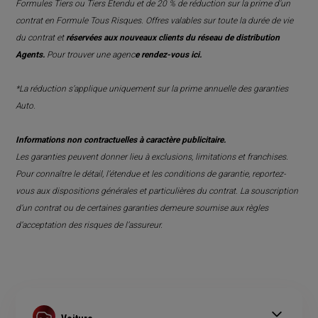
Formules Tiers ou Tiers Étendu et de 20 % de réduction sur la prime d'un
personne morale.
contrat en Formule Tous Risques. Offres valables sur toute la durée de vie
du contrat et
réservées aux nouveaux clients du réseau de distribution
En cas d'accident, le
conducteur responsable est tenu
Agents.
Pour trouver une agenc
e rendez-vous
ici
.
de régler le coût de la réparation de tous les
préjudices, majorés de 10 % au profit du fonds de
*La réduction s’applique uniquement sur la prime annuelle des garanties
garantie.
Auto.
En cas de dommages corporels, ce coût peut être
Informations non contractuelles à caractère publicitaire.
extrêmement importante et
mettre en péril la situation
Les garanties peuvent donner lieu à exclusions, limitations et franchises.
financière du conducteur responsable de l'accident.
Pour connaître le détail, l’étendue et les conditions de garantie, reportez-
vous aux dispositions générales et particulières du contrat. La souscription
d’un contrat ou de certaines garanties demeure soumise aux règles
d’acceptation des risques de l’assureur.