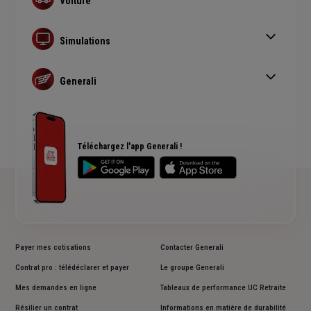
Voiture
Assurance auto
Assurance au kilomètre
Simulations
Assurance remorque
Devis assurance auto
Bonus-malus
Devis assurance habitation
Generali
Simulation assurance de prêt immobilier
Actualité auto
Devis assurance bateau
FAQ assurance auto
Avis Generali
Plan du site
Téléchargez l'app Generali !
Payer mes cotisations
Contacter Generali
Contrat pro : télédéclarer et payer
Le groupe Generali
Mes demandes en ligne
Tableaux de performance UC Retraite
Résilier un contrat
Informations en matière de durabilité