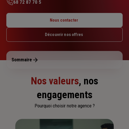
68 72 87 70 5
Lundi : 08h – 16h15
Mardi : 08h – 16h15
Nous contacter
Mercredi : 08h – 16h15
Jeudi : 08h – 16h15
Découvrir nos offres
Vendredi : 08h – 16h
Samedi : Fermé
Dimanche : Fermé
Sommaire
Nos valeurs
, nos
engagements
Pourquoi choisir notre agence ?