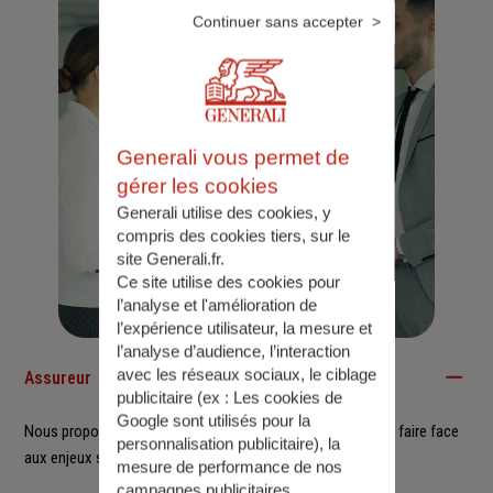
Continuer sans accepter
Generali vous permet de
gérer les cookies
Generali utilise des cookies, y
compris des cookies tiers, sur le
site Generali.fr.
Ce site utilise des cookies pour
l’analyse et l'amélioration de
l’expérience utilisateur, la mesure et
l’analyse d’audience, l’interaction
avec les réseaux sociaux, le ciblage
Assureur
publicitaire (ex :
Les cookies de
Google sont utilisés pour la
Nous proposons à nos clients des solutions durables pour faire face
personnalisation publicitaire
), la
aux enjeux sociétaux et environnementaux.
mesure de performance de nos
campagnes publicitaires.