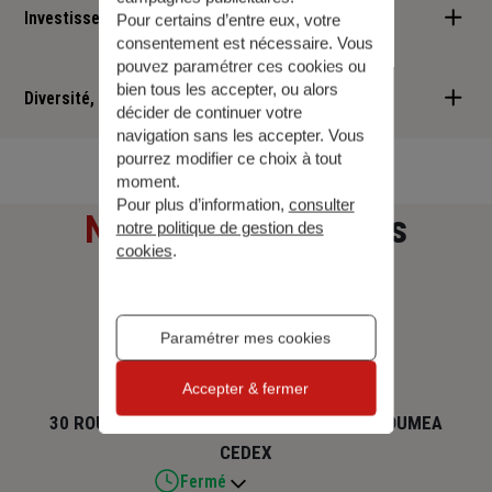
Investisseur responsable
Pour certains d’entre eux, votre
consentement est nécessaire. Vous
pouvez paramétrer ces cookies ou
Nous sommes convaincus qu'il est possible d'allier performance
bien tous les accepter, ou alors
financière et retombées positives : cette vision est au cœur des
Diversité, Equité, Inclusion
décider de continuer votre
services que nous vous proposons.
navigation sans les accepter. Vous
Nous faisons de la diversité, de l'équité et de l'inclusion un
pourrez modifier ce choix à tout
engagement quotidien.
moment.
Pour plus d’information,
consulter
Notre adresse
et nos
notre politique de gestion des
cookies
.
horaires
Paramétrer mes cookies
NOUMEA
Accepter & fermer
30 ROUTE DE LA BAIE DES DAMES, 98845 NOUMEA
CEDEX
Fermé