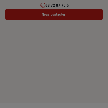
68 72 87 70 5
Lundi : 08h – 16h15
Nous contacter
Mardi : 08h – 16h15
Mercredi : 08h – 16h15
Jeudi : 08h – 16h15
Vendredi : 08h – 16h
Samedi : Fermé
Dimanche : Fermé