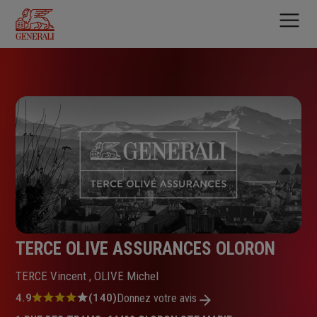
Aller
au
contenu
principal
TERCE OLIVE ASSURANCES OLORON
TERCE Vincent , OLIVE Michel
Note
4.9
(140)
Donnez votre avis
: