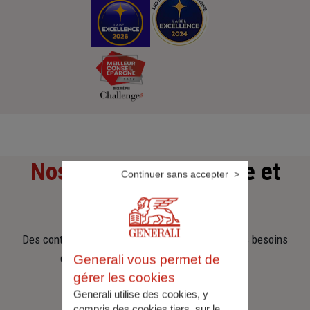
Nos offres
d'assurance et
Continuer sans accepter
d'épargne
Des contrats clairs et flexibles pour sécuriser vos besoins
d’aujourd’hui et anticiper ceux de demain.
Generali vous permet de
gérer les cookies
Generali utilise des cookies, y
compris des cookies tiers, sur le