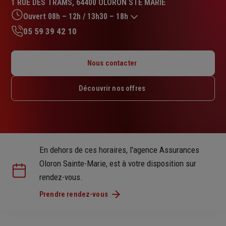
1 RUE DES TRAMS, 64400 OLORON STE MARIE
4.9
sur
Ouvert 08h – 12h / 13h30 – 18h
5
05 59 39 42 10
étoiles
Lundi : 08h – 12h / 13h30 – 18h
Mardi : 08h – 12h / 13h30 – 18h
Nous contacter
Mercredi : 08h – 12h / 13h30 – 18h
Jeudi : 08h – 12h / 13h30 – 18h
Découvrir nos offres
Vendredi : 08h – 12h / 13h30 – 18h
Samedi : Fermé
Dimanche : Fermé
En dehors de ces horaires, l'agence Assurances
Oloron Sainte-Marie, est à votre disposition sur
rendez-vous.
Prendre rendez-vous