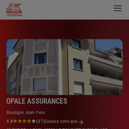
Aller
au
contenu
principal
OPALE ASSURANCES
Boulogne Jean-Yves
Note
4.8
(27)
Donnez votre avis
: