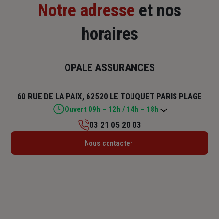
Notre adresse
et nos
horaires
OPALE ASSURANCES
60 RUE DE LA PAIX, 62520 LE TOUQUET PARIS PLAGE
Ouvert 09h – 12h / 14h – 18h
03 21 05 20 03
Lundi : 09h – 12h / 14h – 18h
Nous contacter
Mardi : 09h – 12h / 14h – 18h
Mercredi : 09h – 12h / 14h – 18h
Jeudi : 09h – 12h / 14h – 18h
Vendredi : 09h – 12h / 14h – 18h
Samedi : Fermé
Dimanche : Fermé