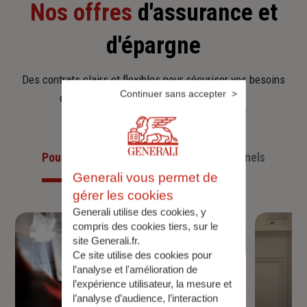
Nos offres
d'assurance et
d'épargne
Des contrats clairs et flexibles pour sécuriser vos besoins
Continuer sans accepter
d’aujourd’hui et anticiper ceux de demain.
Pour les particuliers
Pour les professionnels
Generali vous permet de
gérer les cookies
Generali utilise des cookies, y
compris des cookies tiers, sur le
site Generali.fr.
Ce site utilise des cookies pour
l’analyse et l'amélioration de
l’expérience utilisateur, la mesure et
l’analyse d’audience, l’interaction