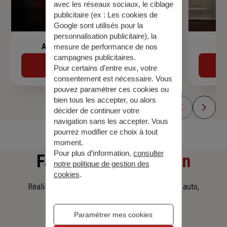
avec les réseaux sociaux, le ciblage
publicitaire (ex :
Les cookies de
Google sont utilisés pour la
personnalisation publicitaire
), la
Assurance de prêt immobilier
mesure de performance de nos
campagnes publicitaires.
Découvrir
Pour certains d’entre eux, votre
consentement est nécessaire. Vous
pouvez paramétrer ces cookies ou
bien tous les accepter, ou alors
décider de continuer votre
navigation sans les accepter. Vous
pourrez modifier ce choix à tout
moment.
Pour plus d’information,
consulter
Faites
une simulation
notre politique de gestion des
cookies
.
Réalisez une simulation tarifaire d'assurance, auto,
habitation, prêt immobilier.
Paramétrer mes cookies