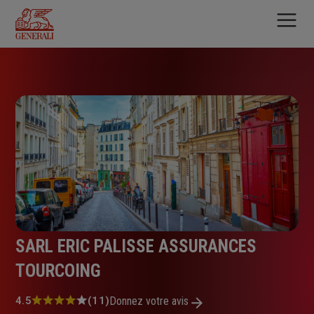
Aller
au
contenu
principal
SARL ERIC PALISSE ASSURANCES
TOURCOING
Note
4.5
(11)
Donnez votre avis