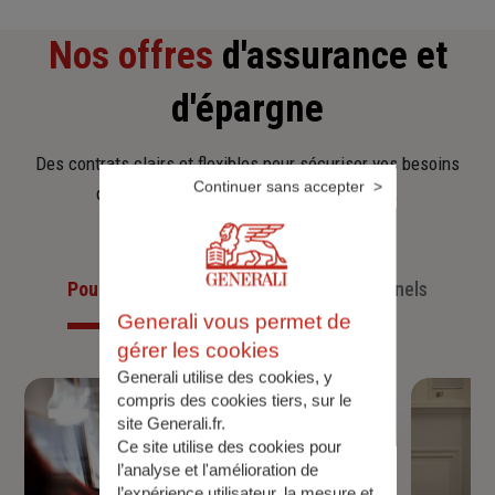
Nos offres
d'assurance et
d'épargne
Des contrats clairs et flexibles pour sécuriser vos besoins
Continuer sans accepter
d’aujourd’hui et anticiper ceux de demain.
Pour les particuliers
Pour les professionnels
Generali vous permet de
gérer les cookies
Generali utilise des cookies, y
compris des cookies tiers, sur le
site Generali.fr.
Ce site utilise des cookies pour
l’analyse et l'amélioration de
l’expérience utilisateur, la mesure et