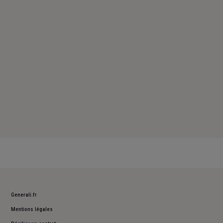
Samedi : Fermé
Dimanche : Fermé
Generali.fr
Mentions légales