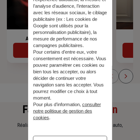
l’analyse d’audience, l’interaction
avec les réseaux sociaux, le ciblage
publicitaire (ex :
Les cookies de
Google sont utilisés pour la
personnalisation publicitaire
), la
Assurance de prêt immobilier
mesure de performance de nos
campagnes publicitaires.
Découvrir
Pour certains d’entre eux, votre
consentement est nécessaire. Vous
pouvez paramétrer ces cookies ou
bien tous les accepter, ou alors
décider de continuer votre
navigation sans les accepter. Vous
pourrez modifier ce choix à tout
moment.
Pour plus d’information,
consulter
Faites
une simulation
notre politique de gestion des
cookies
.
Réalisez une simulation tarifaire d'assurance, auto,
habitation, prêt immobilier.