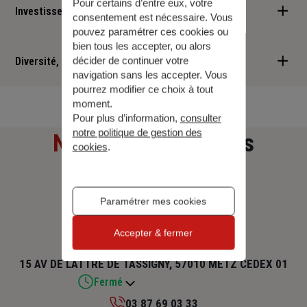
Pour certains d’entre eux, votre
Investisseur responsable
consentement est nécessaire. Vous
pouvez paramétrer ces cookies ou
Nous sommes convaincus qu'il est possible d'allier performance
bien tous les accepter, ou alors
financière et retombées positives : cette vision est au cœur des
Diversité, Equité, Inclusion
décider de continuer votre
navigation sans les accepter. Vous
services que nous vous proposons.
pourrez modifier ce choix à tout
Nous faisons de la diversité, de l'équité et de l'inclusion un
moment.
engagement quotidien.
Pour plus d’information,
consulter
notre politique de gestion des
Notre adresse
et nos
cookies
.
horaires
Paramétrer mes cookies
PARTENA ASSURANCES
Accepter & fermer
15 AV DE LATTRE DE TASSIGNY, 57010 METZ CEDEX 01
Fermé
03 87 69 03 33