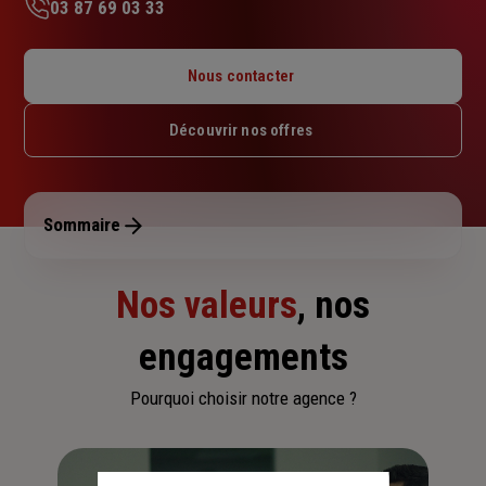
03 87 69 03 33
Lundi : 09h – 12h / 14h – 18h
Mardi : 09h – 12h / 14h – 18h
Nous contacter
Mercredi : 09h – 12h / 14h – 18h
Jeudi : 09h – 12h / 14h – 18h
Découvrir nos offres
Vendredi : 09h – 12h / 14h – 18h
Samedi : Fermé
Dimanche : Fermé
Sommaire
Nos valeurs
, nos
engagements
Pourquoi choisir notre agence ?