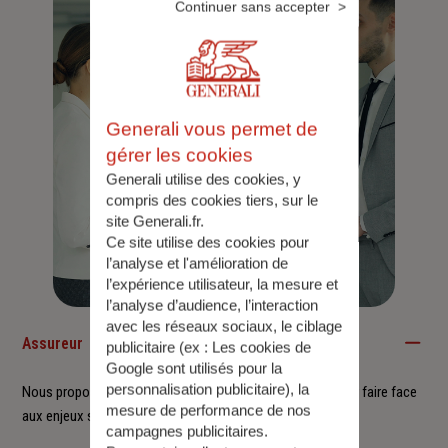
Continuer sans accepter
Generali vous permet de
gérer les cookies
Generali utilise des cookies, y
compris des cookies tiers, sur le
site Generali.fr.
Ce site utilise des cookies pour
l’analyse et l'amélioration de
l’expérience utilisateur, la mesure et
l’analyse d’audience, l’interaction
avec les réseaux sociaux, le ciblage
Assureur
publicitaire (ex :
Les cookies de
Google sont utilisés pour la
personnalisation publicitaire
), la
Nous proposons à nos clients des solutions durables pour faire face
mesure de performance de nos
aux enjeux sociétaux et environnementaux.
campagnes publicitaires.