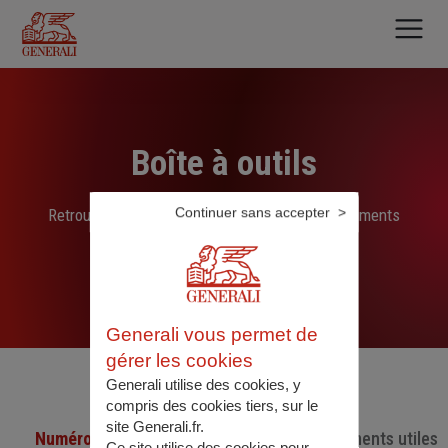
Aller
au
contenu
principal
Boîte à outils
Continuer sans accepter
Retrouvez ici les liens, N° de téléphone et documents
sélectionnés par nos soins
Generali vous permet de
gérer les cookies
Generali utilise des cookies, y
compris des cookies tiers, sur le
site Generali.fr.
Numéro de téléphone utiles
Documents utiles