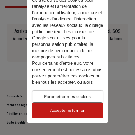
Ce site utilise des cookies pour
l’analyse et l'amélioration de
l’expérience utilisateur, la mesure et
l’analyse d’audience, l’interaction
avec les réseaux sociaux, le ciblage
Assistance en cas d'accident, crevaison, panne, vol, SOS
publicitaire (ex :
Les cookies de
Google sont utilisés pour la
Accident Europ Assistance Constat, recherche de stations
personnalisation publicitaire
), la
Essence, remorquage (...)
mesure de performance de nos
0141858483
campagnes publicitaires.
Pour certains d’entre eux, votre
consentement est nécessaire. Vous
pouvez paramétrer ces cookies ou
bien tous les accepter, ou alors
décider de continuer votre
navigation sans les accepter. Vous
Paramétrer mes cookies
Generali.fr
pourrez modifier ce choix à tout
Mentions légales
moment.
Accepter & fermer
Pour plus d’information,
consulter
Résilier un contrat
notre politique de gestion des
Boite à outils
cookies
.