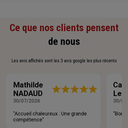
Ce que nos clients pensent
de nous
Les avis affichés sont les 3 avis google les plus récents
Mathilde
Cath
Note
NADAUD
Le G
:
5
30/07/2026
30/07
sur
5
"Accueil chaleureux . Une grande
"Bon c
étoiles
compétence"