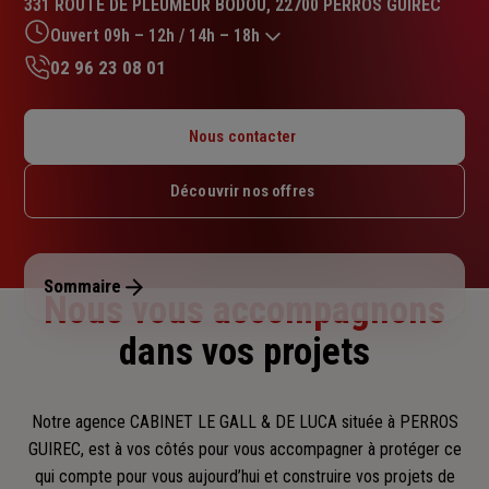
331 ROUTE DE PLEUMEUR BODOU, 22700 PERROS GUIREC
4.8
sur
Ouvert 09h – 12h / 14h – 18h
5
02 96 23 08 01
étoiles
Lundi : Fermé
Mardi : 09h – 12h / 14h – 18h
Nous contacter
Mercredi : 09h – 12h / 14h – 18h
Jeudi : 09h – 12h / 14h – 18h
Découvrir nos offres
Vendredi : 09h – 12h / 14h – 18h
Samedi : 09h – 12h
Dimanche : Fermé
Sommaire
Nous vous accompagnons
dans vos projets
Notre agence CABINET LE GALL & DE LUCA située à PERROS
GUIREC, est à vos côtés pour vous accompagner
à protéger ce
qui compte pour vous aujourd’hui et construire vos projets de