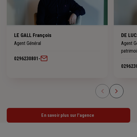
LE GALL François
DE LUC
Agent Général
Agent Gé
patrimo
0296230801
-
029623
En savoir plus sur l'agence