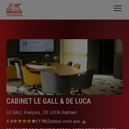
Aller
au
contenu
principal
CABINET LE GALL & DE LUCA
LE GALL François , DE LUCA Raphael
Note
4.8
(118)
Donnez votre avis
: