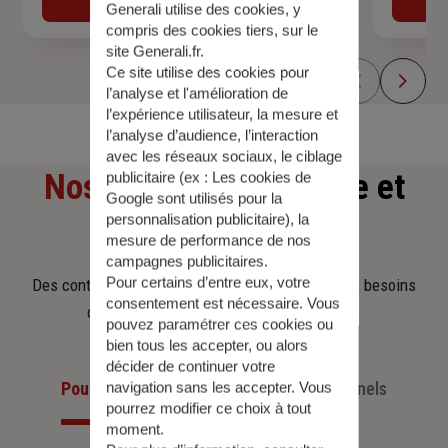
Generali utilise des cookies, y
compris des cookies tiers, sur le
site Generali.fr.
Ce site utilise des cookies pour
l’analyse et l'amélioration de
l’expérience utilisateur, la mesure et
l’analyse d’audience, l’interaction
avec les réseaux sociaux, le ciblage
Nos offres
d'assurance et
publicitaire (ex :
Les cookies de
Google sont utilisés pour la
personnalisation publicitaire
), la
d'épargne
mesure de performance de nos
campagnes publicitaires.
Pour certains d’entre eux, votre
Des contrats clairs et flexibles pour sécuriser vos besoins
consentement est nécessaire. Vous
d’aujourd’hui et anticiper ceux de demain.
pouvez paramétrer ces cookies ou
bien tous les accepter, ou alors
décider de continuer votre
Pour les particuliers
Pour les professionnels
navigation sans les accepter. Vous
pourrez modifier ce choix à tout
moment.