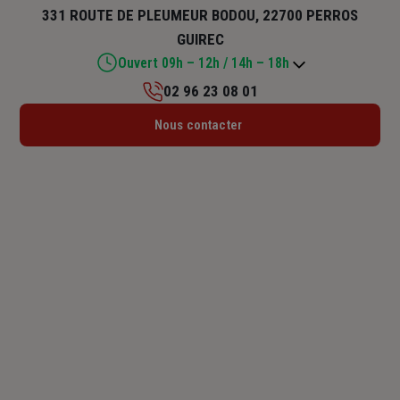
331 ROUTE DE PLEUMEUR BODOU, 22700 PERROS
GUIREC
Ouvert 09h – 12h / 14h – 18h
02 96 23 08 01
Lundi : Fermé
Nous contacter
Mardi : 09h – 12h / 14h – 18h
Mercredi : 09h – 12h / 14h – 18h
Jeudi : 09h – 12h / 14h – 18h
Vendredi : 09h – 12h / 14h – 18h
Samedi : 09h – 12h
Dimanche : Fermé