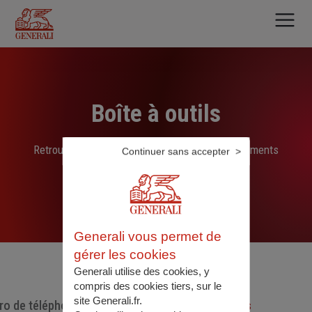
Aller
au
contenu
principal
Boîte à outils
Retrouvez ici les liens, N° de téléphone et documents
Continuer sans accepter
sélectionnés par nos soins
Generali vous permet de
gérer les cookies
Generali utilise des cookies, y
compris des cookies tiers, sur le
site Generali.fr.
o de téléphone utiles
Documents utiles