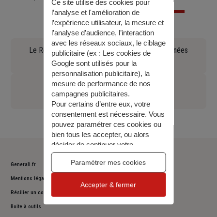
Ce site utilise des cookies pour
l’analyse et l'amélioration de
l’expérience utilisateur, la mesure et
l’analyse d’audience, l’interaction
avec les réseaux sociaux, le ciblage
Le Règlement général sur la protection des données
publicitaire (ex :
Les cookies de
(90.97 KO)
Google sont utilisés pour la
personnalisation publicitaire
), la
mesure de performance de nos
Règlement durabilité
campagnes publicitaires.
(180.14 KO)
Pour certains d’entre eux, votre
consentement est nécessaire. Vous
pouvez paramétrer ces cookies ou
bien tous les accepter, ou alors
décider de continuer votre
navigation sans les accepter. Vous
Paramétrer mes cookies
pourrez modifier ce choix à tout
Generali.fr
moment.
Mentions légales
Accepter & fermer
Pour plus d’information,
consulter
Résilier un contrat
notre politique de gestion des
cookies
.
Boite à outils