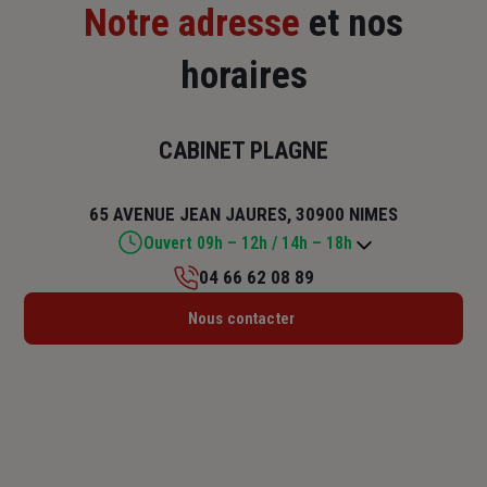
Notre adresse
et nos
horaires
CABINET PLAGNE
65 AVENUE JEAN JAURES, 30900 NIMES
Ouvert 09h – 12h / 14h – 18h
04 66 62 08 89
Lundi : 09h – 12h / 14h – 18h
Nous contacter
Mardi : 10h30 – 12h / 14h – 18h
Mercredi : 09h – 12h / 14h – 17h
Jeudi : 09h – 12h / 14h – 18h
Vendredi : 09h – 12h / 14h – 18h
Samedi : Fermé
Dimanche : Fermé