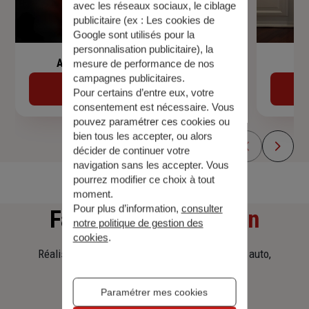
avec les réseaux sociaux, le ciblage
publicitaire (ex :
Les cookies de
Google sont utilisés pour la
personnalisation publicitaire
), la
Assurance de prêt immobilier
mesure de performance de nos
campagnes publicitaires.
Découvrir
Pour certains d’entre eux, votre
consentement est nécessaire. Vous
pouvez paramétrer ces cookies ou
bien tous les accepter, ou alors
décider de continuer votre
navigation sans les accepter. Vous
pourrez modifier ce choix à tout
moment.
Pour plus d’information,
consulter
Faites
une simulation
notre politique de gestion des
cookies
.
Réalisez une simulation tarifaire d'assurance, auto,
habitation, prêt immobilier.
Paramétrer mes cookies