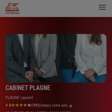
Aller
au
contenu
principal
CABINET PLAGNE
PLAGNE Laurent
Note
4.8
(98)
Donnez votre avis
: