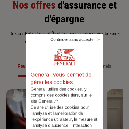
Nos offres
d'assurance et
d'épargne
Des contrats clairs et flexibles pour sécuriser vos besoins
Continuer sans accepter
d’aujourd’hui et anticiper ceux de demain.
Pour les particuliers
Pour les professionnels
Generali vous permet de
gérer les cookies
Generali utilise des cookies, y
compris des cookies tiers, sur le
site Generali.fr.
Ce site utilise des cookies pour
l’analyse et l'amélioration de
l’expérience utilisateur, la mesure et
l’analyse d’audience, l’interaction