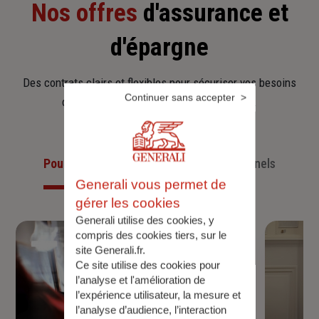
Nos offres
d'assurance et
d'épargne
Des contrats clairs et flexibles pour sécuriser vos besoins
Continuer sans accepter
d’aujourd’hui et anticiper ceux de demain.
Pour les particuliers
Pour les professionnels
Generali vous permet de
gérer les cookies
Generali utilise des cookies, y
compris des cookies tiers, sur le
site Generali.fr.
Ce site utilise des cookies pour
l’analyse et l'amélioration de
l’expérience utilisateur, la mesure et
l’analyse d’audience, l’interaction