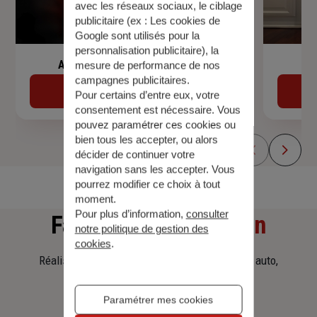
avec les réseaux sociaux, le ciblage
publicitaire (ex :
Les cookies de
Google sont utilisés pour la
personnalisation publicitaire
), la
Assurance de prêt immobilier
mesure de performance de nos
campagnes publicitaires.
Découvrir
Pour certains d’entre eux, votre
consentement est nécessaire. Vous
pouvez paramétrer ces cookies ou
bien tous les accepter, ou alors
décider de continuer votre
navigation sans les accepter. Vous
pourrez modifier ce choix à tout
moment.
Pour plus d’information,
consulter
Faites
une simulation
notre politique de gestion des
cookies
.
Réalisez une simulation tarifaire d'assurance, auto,
habitation, prêt immobilier.
Paramétrer mes cookies