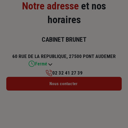
Notre adresse
et nos
horaires
CABINET BRUNET
60 RUE DE LA REPUBLIQUE, 27500 PONT AUDEMER
Fermé
02 32 41 27 39
Lundi : 09h – 12h30 / 14h – 18h15
Nous contacter
Mardi : 09h – 12h30 / 14h – 18h15
Mercredi : 09h – 12h30 / 14h – 18h15
Jeudi : 09h – 12h30 / 14h – 18h15
Vendredi : 09h – 12h30 / 14h – 18h15
Samedi : Fermé
Dimanche : Fermé