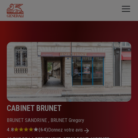
Aller
au
contenu
principal
CABINET BRUNET
BRUNET SANDRINE , BRUNET Gregory
Note
4.8
(64)
Donnez votre avis
: