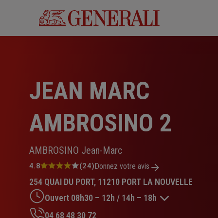
Aller
au
contenu
principal
JEAN MARC
AMBROSINO 2
AMBROSINO Jean-Marc
Note
4.8
(24)
Donnez votre avis
:
254 QUAI DU PORT, 11210 PORT LA NOUVELLE
4.8
sur
Ouvert 08h30 – 12h / 14h – 18h
5
étoiles
04 68 48 30 72