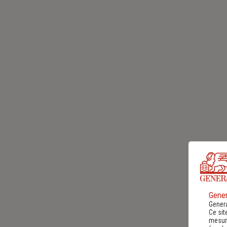
Gener
Genera
Ce sit
mesure