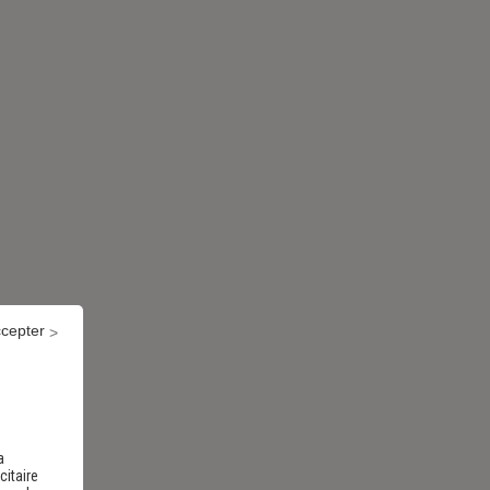
ccepter
a
citaire