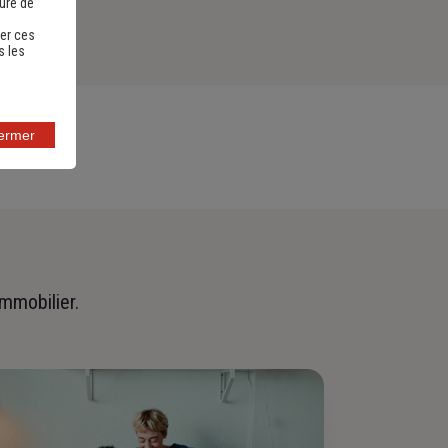
sure de
er ces
s les
fermer
immobilier.