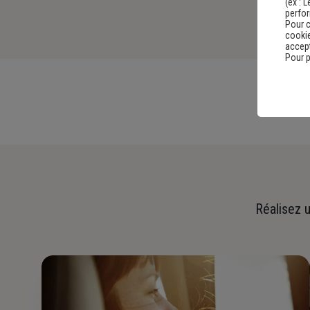
(ex :
L
perfo
Pour c
cookie
accept
Pour p
Réalisez u