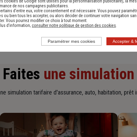
es cookies de Google sont utilisés pour la personnalisation publicitaire
), la me
rmance de nos campagnes publicitaires.
ertains d’entre eux, votre consentement est nécessaire. Vous pouvez paramétr
s ou bien tous les accepter, ou alors décider de continuer votre navigation san
En savoir plus sur l'agence
er. Vous pourrez modifier ce choix à tout moment.
lus d’information,
consulter notre politique de gestion des cookies
.
Paramétrer mes cookies
Accepter & 
Faites
une simulation
ne simulation tarifaire d'assurance, auto, habitation, prêt 