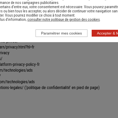
les toutes ou certaines parties du site.
rmance de nos campagnes publicitaires.
ertains d’entre eux, votre consentement est nécessaire. Vous pouvez paramétr
ines informations ne seront remises à jour qu'après s'être reconnecté sur
s ou bien tous les accepter, ou alors décider de continuer votre navigation san
vigation par le biais de cookies gérés par un partenaire. Les données u
er. Vous pourrez modifier ce choix à tout moment.
ficher des bannières personnalisées vous proposant des produits similai
lus d’information,
consulter notre politique de gestion des cookies
.
ir ce type de bannières apparaître et/ou obtenir davantage d’informations
Paramétrer mes cookies
Accepter & 
vie-privee/
rn/privacy.html?hl=fr
rivacy
s/
tform-privacy-policy-fr
com/technologies/ads
/
.com/technologies/ads
tions-legales/
(‘politique de confidentialité’ en pied de page)