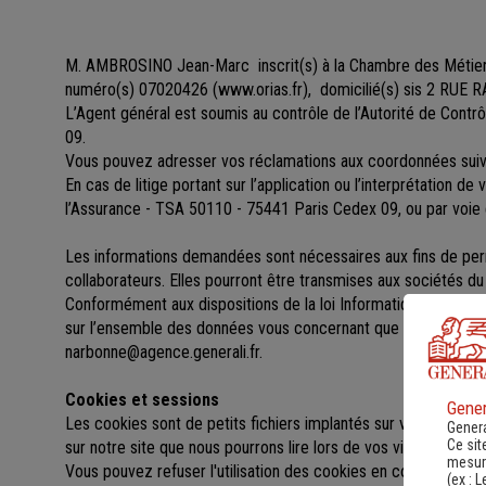
M. AMBROSINO Jean-Marc
inscrit(s)
à la Chambre des Métie
numéro(s) 07020426
(
www.orias.fr
), domicilié(s) sis 2 RU
L’Agent général est soumis au contrôle de l’Autorité de Cont
09.
Vous pouvez adresser vos réclamations aux coordonnées s
En cas de litige portant sur l’application ou l’interprétation d
l’Assurance - TSA 50110 - 75441 Paris Cedex 09, ou par voie 
Les informations demandées sont nécessaires aux fins de perme
collaborateurs. Elles pourront être transmises aux sociétés 
Conformément aux dispositions de la loi Informatique et libert
sur l’ensemble des données vous concernant que vous pouv
narbonne@agence.generali.fr.
Cookies et sessions
Gener
Les cookies sont de petits fichiers implantés sur votre ordinat
Genera
Ce sit
sur notre site que nous pourrons lire lors de vos visites ultérieu
mesure
Vous pouvez refuser l'utilisation des cookies en configurant l
(ex :
L