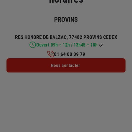
PROVINS
RES HONORE DE BALZAC, 77482 PROVINS CEDEX
Ouvert 09h – 12h / 13h45 – 18h
01 64 00 09 79
Lundi : 09h – 12h / 13h45 – 18h
Nous contacter
Mardi : 09h – 12h / 13h45 – 18h
Mercredi : 09h – 12h / 13h45 – 18h
Jeudi : 09h – 12h / 13h45 – 18h
Vendredi : 09h – 12h / 13h45 – 17h30
Samedi : Fermé
Dimanche : Fermé