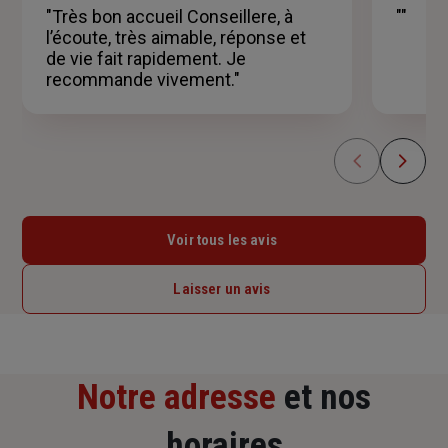
5
"Très bon accueil Conseillere, à
""
étoiles
l’écoute, très aimable, réponse et
de vie fait rapidement. Je
recommande vivement."
Voir tous les avis
Laisser un avis
Notre adresse
et nos
horaires