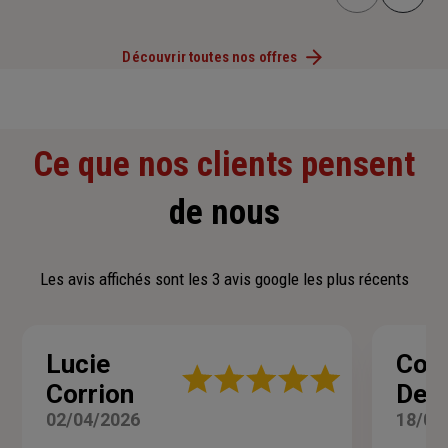
Découvrir toutes nos offres
Ce que nos clients pensent
de nous
Les avis affichés sont les 3 avis google les plus récents
Lucie
Cori
Note
Corrion
Del
:
5
02/04/2026
18/03
sur