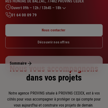
RES HONORE DE BALZAC, 77482 PROVINS CEDEX
4.9
sur
Ouvert 09h – 12h / 13h45 – 18h
5
01 64 00 09 79
étoiles
Lundi : 09h – 12h / 13h45 – 18h
Mardi : 09h – 12h / 13h45 – 18h
Nous contacter
Mercredi : 09h – 12h / 13h45 – 18h
Jeudi : 09h – 12h / 13h45 – 18h
Découvrir nos offres
Vendredi : 09h – 12h / 13h45 – 17h30
Samedi : Fermé
Dimanche : Fermé
Sommaire
Nous vous accompagnons
dans vos projets
Notre agence PROVINS située à PROVINS CEDEX, est à vos
côtés pour vous accompagner
à protéger ce qui compte pour
vous aujourd’hui et construire vos projets de demain.