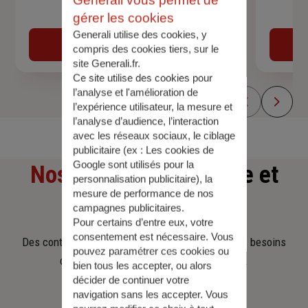
gérer les cookies
Devis assurance auto
Generali utilise des cookies, y
Obtenir une estimation
compris des cookies tiers, sur le
site Generali.fr.
Ce site utilise des cookies pour
l’analyse et l'amélioration de
l’expérience utilisateur, la mesure et
l’analyse d’audience, l’interaction
avec les réseaux sociaux, le ciblage
publicitaire (ex :
Les cookies de
Google sont utilisés pour la
Nos offres
d'assurance et
personnalisation publicitaire
), la
mesure de performance de nos
d'épargne
campagnes publicitaires.
Pour certains d’entre eux, votre
consentement est nécessaire. Vous
Des contrats clairs et flexibles pour sécuriser vos besoins
pouvez paramétrer ces cookies ou
d’aujourd’hui et anticiper ceux de demain.
bien tous les accepter, ou alors
décider de continuer votre
navigation sans les accepter. Vous