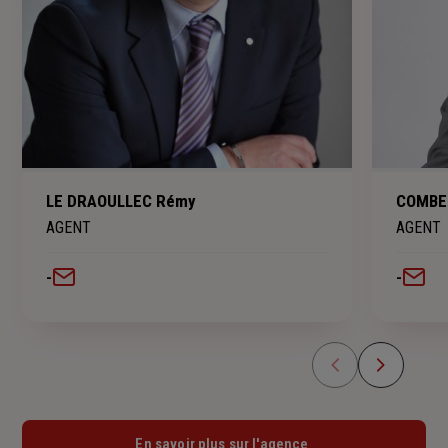
LE DRAOULLEC Rémy
COMBES
AGENT
AGENT
-
-
En savoir plus sur l'agence