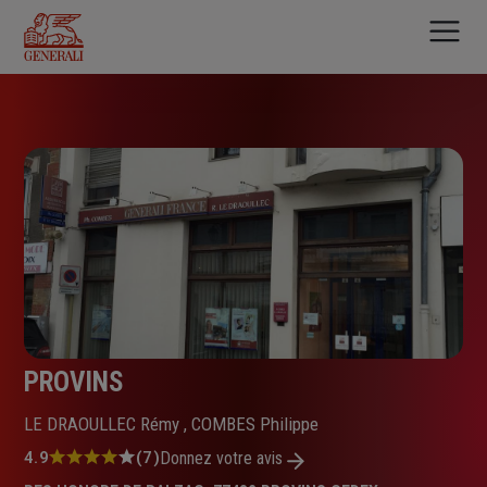
Aller
au
contenu
principal
PROVINS
LE DRAOULLEC Rémy , COMBES Philippe
Note
4.9
(7)
Donnez votre avis
: