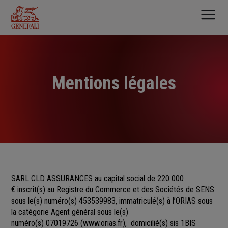
Aller
au
contenu
principal
Mentions légales
SARL CLD ASSURANCES au capital social de 220 000
€
inscrit(s)
au Registre du Commerce et des Sociétés
de
SENS
sous le(s) numéro(s)
453539983, immatriculé(s) à l’ORIAS sous
la catégorie Agent général sous le(s)
numéro(s) 07019726
(
www.orias.fr
), domicilié(s) sis 1BIS