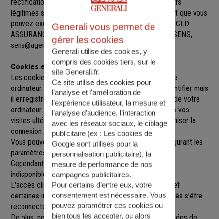
rectification, de suppression et d’opposition pour motifs
légitimes sur l’ensemble des données vous concernant que vous
pouvez exercer sur simple demande auprès de SARL CLD
Generali vous permet de
ASSURANCES
, à
1BIS PLACE JEAN JAURES, 89100 SENS
,
gérer les cookies
sens@agence.generali.fr.
Generali utilise des cookies, y
compris des cookies tiers, sur le
Cookies et sessions
site Generali.fr.
Les cookies sont de petits fichiers implantés sur votre
Ce site utilise des cookies pour
ordinateur. Un cookie ne nous permet pas de vous identifier mais
l’analyse et l'amélioration de
il enregistre des informations relatives à la navigation de votre
l’expérience utilisateur, la mesure et
ordinateur sur notre site que nous pourrons lire lors de vos
l’analyse d’audience, l’interaction
visites ultérieures afin de faciliter la navigation, d'optimiser la
avec les réseaux sociaux, le ciblage
connexion et de personnaliser l'utilisation du site.
publicitaire (ex :
Les cookies de
Vous pouvez refuser l'utilisation des cookies en configurant les
Google sont utilisés pour la
paramètres de votre navigateur Internet.
personnalisation publicitaire
), la
Cependant le fait de refuser les cookies peut rendre
mesure de performance de nos
indisponibles toutes ou certaines parties du site.
campagnes publicitaires.
L'accès client est construit avec un délai de session, et
Pour certains d’entre eux, votre
consentement est nécessaire. Vous
certaines informations ne seront remises à jour qu'après s'être
pouvez paramétrer ces cookies ou
reconnecté sur le site.
bien tous les accepter, ou alors
De plus, nous pouvons être amenés à utiliser vos données de