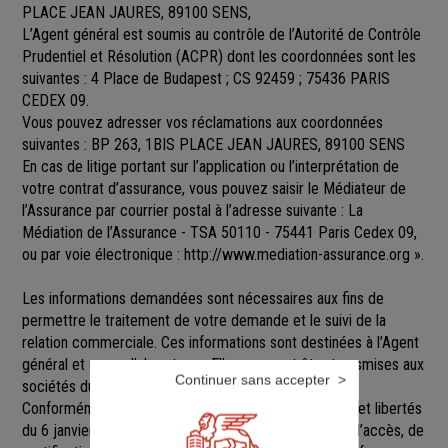
PLACE JEAN JAURES, 89100 SENS,
L’Agent général est soumis au contrôle de l’Autorité de Contrôle
Prudentiel et Résolution (ACPR) dont les coordonnées sont les
suivantes : 4 Place de Budapest ; CS 92459 ; 75436 PARIS
CEDEX 09.
Vous pouvez adresser vos réclamations aux coordonnées
suivantes : BP 263, 1BIS PLACE JEAN JAURES, 89100 SENS
En cas de litige portant sur l’application ou l’interprétation de
votre contrat d’assurance, vous pouvez saisir le Médiateur de
l’Assurance par courrier postal à l’adresse suivante : La
Médiation de l’Assurance - TSA 50110 - 75441 Paris Cedex 09,
ou par voie électronique :
http://www.mediation-assurance.org
».
Les informations demandées sont nécessaires aux fins de
permettre le traitement de votre demande et le suivi de la
relation commerciale. Ces informations sont destinées à l’Agent
général et ses collaborateurs. Elles pourront être transmises aux
Continuer sans accepter
sociétés du groupe GENERALI.
Conformément aux dispositions de la loi Informatique et libertés
du 6 janvier 1978 modifiée, vous disposez d’un droit d’accès, de