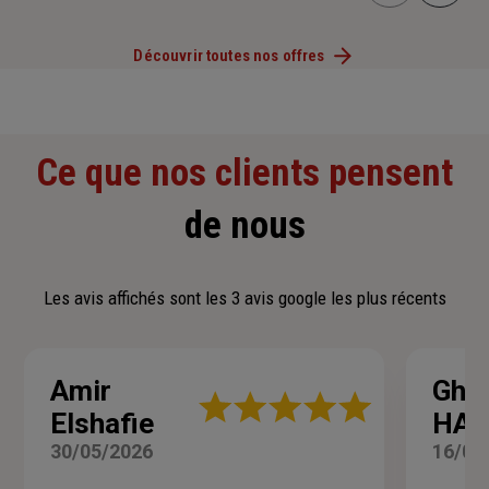
Découvrir toutes nos offres
Ce que nos clients pensent
de nous
Les avis affichés sont les 3 avis google les plus récents
Amir
Ghis
Note
Elshafie
HAZ
:
5
30/05/2026
16/03
sur
5