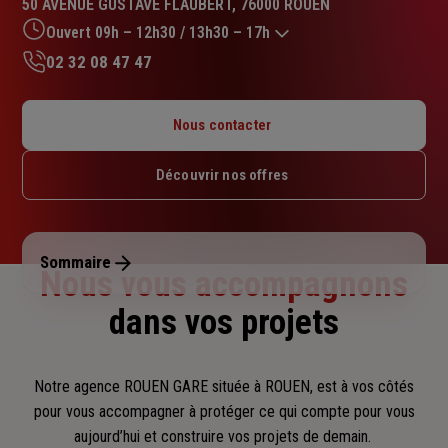
50 AVENUE GUSTAVE FLAUBERT, 76000 ROUEN
4.5
sur
Ouvert 09h – 12h30 / 13h30 – 17h
5
02 32 08 47 47
étoiles
Lundi : 09h – 12h30 / 13h30 – 17h
Mardi : 09h – 12h30 / 13h30 – 17h
Nous contacter
Mercredi : 09h – 12h30 / 13h30 – 17h
Jeudi : 09h – 12h30 / 13h30 – 17h
Découvrir nos offres
Vendredi : 09h – 12h30 / 13h30 – 17h
Samedi : Fermé
Dimanche : Fermé
Sommaire
Nous vous accompagnons
dans vos projets
Notre agence ROUEN GARE située à ROUEN, est à vos côtés
pour vous accompagner
à protéger ce qui compte pour vous
aujourd’hui et construire vos projets de demain.