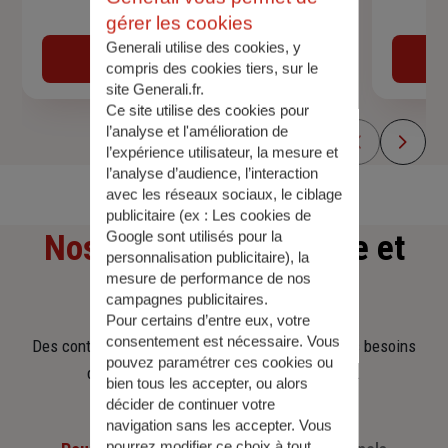
Devis assurance auto
gérer les cookies
Generali utilise des cookies, y
Obtenir une estimation
compris des cookies tiers, sur le
site Generali.fr.
Ce site utilise des cookies pour
l’analyse et l'amélioration de
l’expérience utilisateur, la mesure et
l’analyse d’audience, l’interaction
avec les réseaux sociaux, le ciblage
publicitaire (ex :
Les cookies de
Google sont utilisés pour la
Nos offres
d'assurance et
personnalisation publicitaire
), la
mesure de performance de nos
d'épargne
campagnes publicitaires.
Pour certains d’entre eux, votre
consentement est nécessaire. Vous
Des contrats clairs et flexibles pour sécuriser vos besoins
pouvez paramétrer ces cookies ou
d’aujourd’hui et anticiper ceux de demain.
bien tous les accepter, ou alors
décider de continuer votre
navigation sans les accepter. Vous
pourrez modifier ce choix à tout