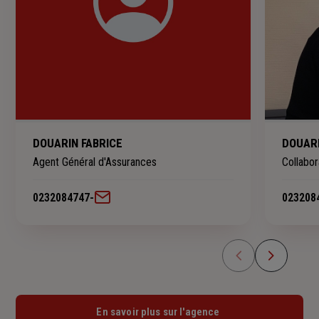
DOUARIN FABRICE
DOUARI
Agent Général d'Assurances
Collabor
0232084747
-
023208
En savoir plus sur l'agence