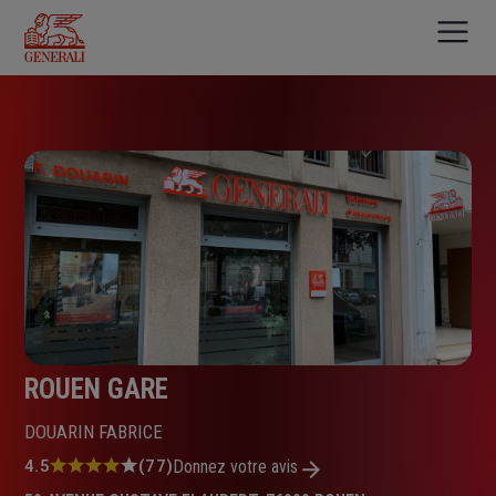
Aller
au
contenu
principal
ROUEN GARE
DOUARIN FABRICE
Note
4.5
(77)
Donnez votre avis
: