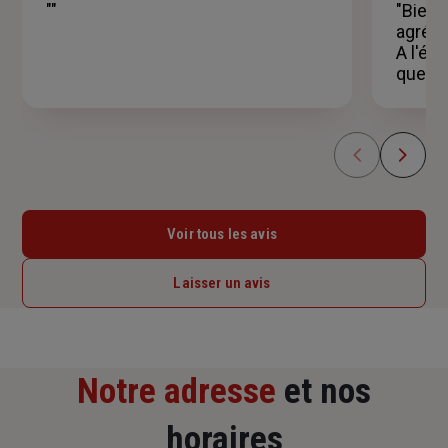
""
"Bien 
étoiles
agréab
A l'éc
questi
Voir tous les avis
Laisser un avis
Notre adresse
et nos
horaires