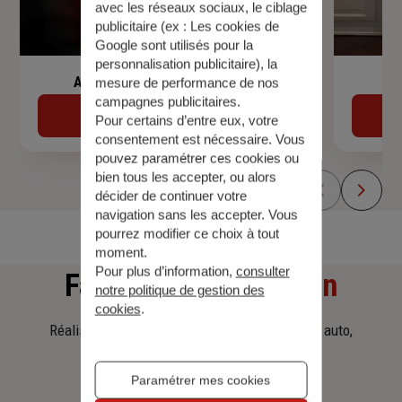
avec les réseaux sociaux, le ciblage
publicitaire (ex :
Les cookies de
Google sont utilisés pour la
personnalisation publicitaire
), la
Assurance de prêt immobilier
mesure de performance de nos
campagnes publicitaires.
Découvrir
Pour certains d’entre eux, votre
consentement est nécessaire. Vous
pouvez paramétrer ces cookies ou
bien tous les accepter, ou alors
décider de continuer votre
navigation sans les accepter. Vous
pourrez modifier ce choix à tout
moment.
Pour plus d’information,
consulter
Faites
une simulation
notre politique de gestion des
cookies
.
Réalisez une simulation tarifaire d'assurance, auto,
habitation, prêt immobilier.
Paramétrer mes cookies