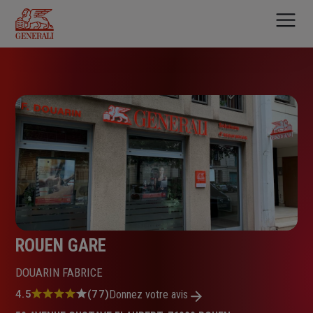
Aller
au
contenu
principal
ROUEN GARE
DOUARIN FABRICE
Note
4.5
(77)
Donnez votre avis
: