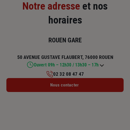
Notre adresse
et nos
horaires
ROUEN GARE
50 AVENUE GUSTAVE FLAUBERT, 76000 ROUEN
Ouvert 09h – 12h30 / 13h30 – 17h
02 32 08 47 47
Lundi : 09h – 12h30 / 13h30 – 17h
Nous contacter
Mardi : 09h – 12h30 / 13h30 – 17h
Mercredi : 09h – 12h30 / 13h30 – 17h
Jeudi : 09h – 12h30 / 13h30 – 17h
Vendredi : 09h – 12h30 / 13h30 – 17h
Samedi : Fermé
Dimanche : Fermé