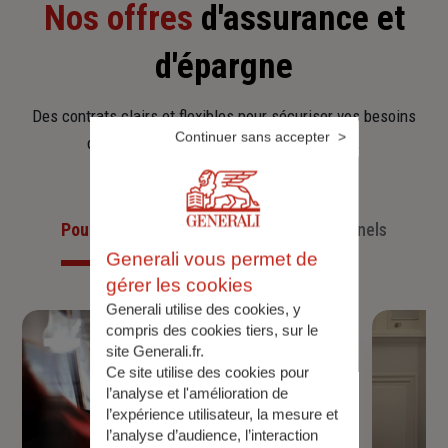
Nos offres
d'assurance et
d'épargne
Des contrats clairs et flexibles pour sécuriser vos besoins
Continuer sans accepter
d’aujourd’hui et anticiper ceux de demain.
Pour les particuliers
Pour les professionnels
Generali vous permet de
gérer les cookies
Generali utilise des cookies, y
compris des cookies tiers, sur le
site Generali.fr.
Ce site utilise des cookies pour
l’analyse et l'amélioration de
l’expérience utilisateur, la mesure et
l’analyse d’audience, l’interaction