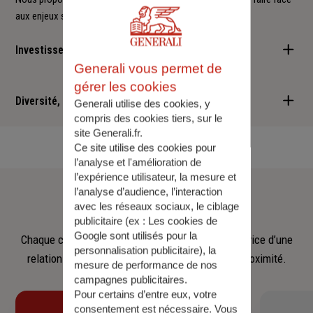
aux enjeux sociétaux et environnementaux.
Investisseur responsable
Generali vous permet de
Nous sommes convaincus qu'il est possible d'allier performance
gérer les cookies
financière et retombées positives : cette vision est au cœur des
Diversité, Equité, Inclusion
Generali utilise des cookies, y
services que nous vous proposons.
compris des cookies tiers, sur le
site Generali.fr.
Nous faisons de la diversité, de l'équité et de l'inclusion un
Ce site utilise des cookies pour
engagement quotidien.
l’analyse et l'amélioration de
l’expérience utilisateur, la mesure et
Notre
équipe
l’analyse d’audience, l’interaction
avec les réseaux sociaux, le ciblage
publicitaire (ex :
Les cookies de
Google sont utilisés pour la
Chaque collaborateur met son savoir‑faire au service d’une
personnalisation publicitaire
), la
relation fondée sur l’écoute, la confiance et la proximité.
mesure de performance de nos
campagnes publicitaires.
Pour certains d’entre eux, votre
consentement est nécessaire. Vous