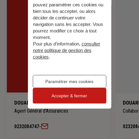
pouvez paramétrer ces cookies ou
bien tous les accepter, ou alors
décider de continuer votre
navigation sans les accepter. Vous
pourrez modifier ce choix à tout
moment.
Pour plus d’information,
consulter
notre politique de gestion des
cookies
.
Paramétrer mes cookies
Accepter & fermer
DOUARIN FABRICE
DOUARI
Agent Général d'Assurances
Collabor
0232084747
-
023208