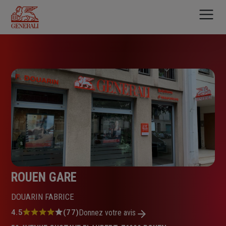
Aller
au
contenu
principal
ROUEN GARE
DOUARIN FABRICE
Note
4.5
(77)
Donnez votre avis
: